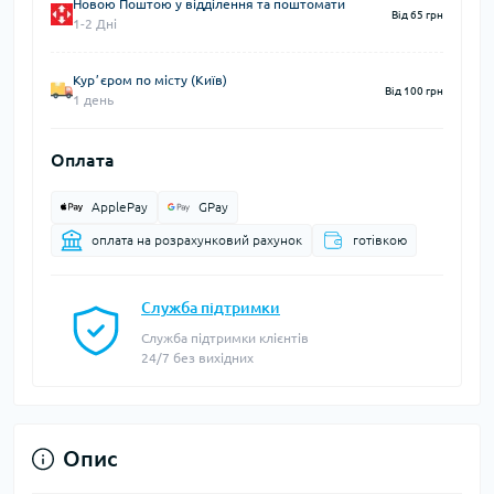
Новою Поштою у відділення та поштомати
Від 65 грн
1-2 Дні
Курʼєром по місту (Київ)
Від 100 грн
1 день
Оплата
ApplePay
GPay
оплата на розрахунковий рахунок
готівкою
Служба підтримки
Служба підтримки клієнтів
24/7 без вихідних
Опис