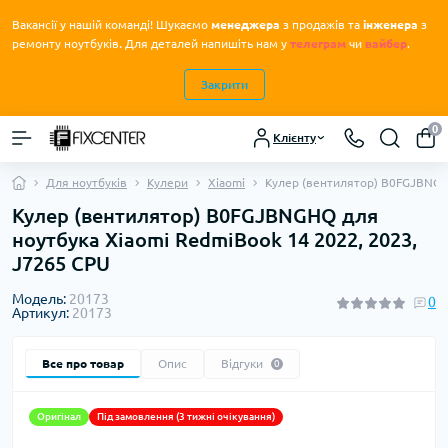
Вакансії у нашій команді! Шукаємо
менеджера
з продажів та
інженера
з
.
ремонту ноутбуків
Для деталей напишіть нам у
телеграм
чи
вайбер
.
Закрити
0
Клієнту
Для ноутбуків
Кулери
Xiaomi
Кулер (вентилятор) B0FGJBNGHQ
Кулер (вентилятор) B0FGJBNGHQ для
ноутбука Xiaomi RedmiBook 14 2022, 2023,
J7265 CPU
Модель:
20173
0
Артикул:
20173
Все про товар
Опис
Відгуки
0
Оригінал
Під замовлення (3 тижні очікування)