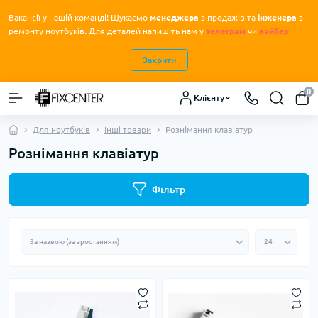
Вакансії у нашій команді! Шукаємо
менеджера
з продажів та
інженера
з
.
ремонту ноутбуків
Для деталей напишіть нам у
телеграм
чи
вайбер
.
Закрити
0
Клієнту
Для ноутбуків
Інші товари
Рознімання клавіатур
Рознімання клавіатур
Фільтр