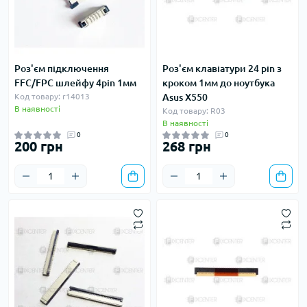
Роз'єм підключення
Роз'єм клавіатури 24 pin з
FFC/FPC шлейфу 4pin 1мм
кроком 1мм до ноутбука
Код товару: r14013
Asus X550
В наявності
Код товару: R03
В наявності
0
0
200 грн
268 грн