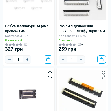
Роз'єм клавіатури 34 pin з
Роз'єм підключення
кроком 1мм
FFC/FPC шлейфу 30pin 1мм
Код товару: R02
Код товару: r14025
В наявності
В наявності
0
0
327 грн
259 грн