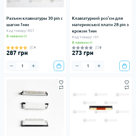
Разъем клавиатуры 30 pin с
Клавіатурний роз'єм для
шагом 1мм
материнської плати 28 pin з
Код товару: R07
кроком 1мм
В наявності
Код товару: r01
В наявності
1
0
287 грн
273 грн