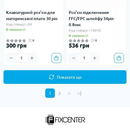
Клавіатурний роз'єм для
Роз'єм підключення
материнської плати 30 pin
FFC/FPC шлейфу 34pin
Код товару: r09
0.8мм
В наявності
Код товару: r14010
В наявності
0
0
300 грн
536 грн
Показати ще
1
2
>
>|