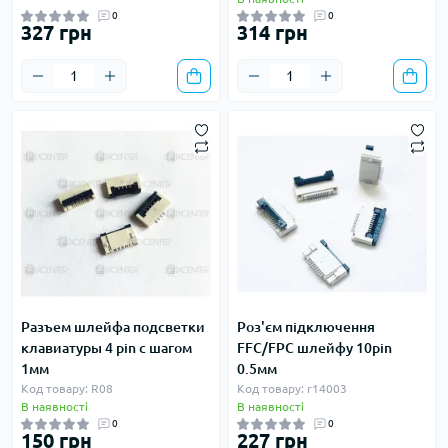
0
0
327 грн
314 грн
Разъем шлейфа подсветки
Роз'єм підключення
клавиатуры 4 pin с шагом
FFC/FPC шлейфу 10pin
1мм
0.5мм
Код товару: R08
Код товару: r14003
В наявності
В наявності
0
0
150 грн
227 грн