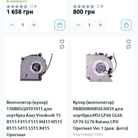
В наявності
0
0
1 658 грн
800 грн
Вентилятор (кулер)
Кулер (вентилятор)
13NB0SQ0T01011 для
PABD08008SH-N459 для
ноутбука Asus Vivobook 15
ноутбука MSI GF66 GL66
X515 F415 F515 M415 M515
GF76 GL76 Katana СPU
R515 S415 S515 X415
Оригінал Ver.1 (див. фото)
Оригінал
Код товару: 2682