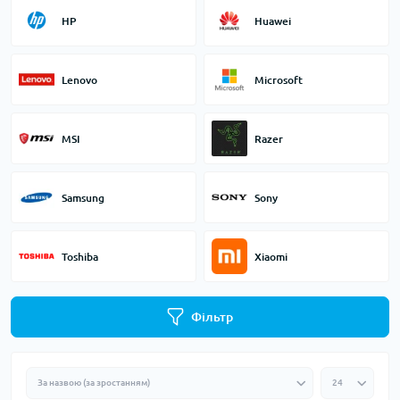
HP
Huawei
Lenovo
Microsoft
MSI
Razer
Samsung
Sony
Toshiba
Xiaomi
Фільтр