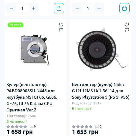
Оригінал
Кулер (вентилятор)
Вентилятор (кулер) Nidec
PABD08008SH-N448 для
G12L12MS1AH-56J14 для
ноутбука MSI GF66, GL66,
Sony Playstation 5 (PS 5, PS5)
GF76, GL76 Katana СPU
Код товару: 2817
В наявності
Оригінал Ver.2
Код товару: 2686
В наявності
0
0
1 658 грн
1 653 грн