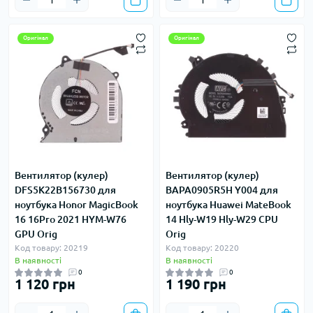
Оригінал
Оригінал
Вентилятор (кулер)
Вентилятор (кулер)
DFS5K22B156730 для
BAPA0905R5H Y004 для
ноутбука Honor MagicBook
ноутбука Huawei MateBook
16 16Pro 2021 HYM-W76
14 Hly-W19 Hly-W29 CPU
GPU Orig
Orig
Код товару: 20219
Код товару: 20220
В наявності
В наявності
0
0
1 120 грн
1 190 грн