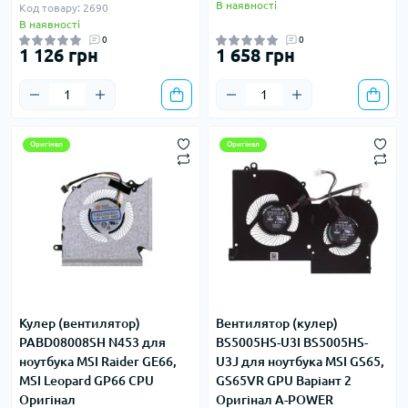
В наявності
Код товару: 2690
В наявності
0
0
1 126 грн
1 658 грн
Оригінал
Оригінал
Кулер (вентилятор)
Вентилятор (кулер)
PABD08008SH N453 для
BS5005HS-U3I BS5005HS-
ноутбука MSI Raider GE66,
U3J для ноутбука MSI GS65,
MSI Leopard GP66 СPU
GS65VR GPU Варіант 2
Оригінал
Оригінал A-POWER