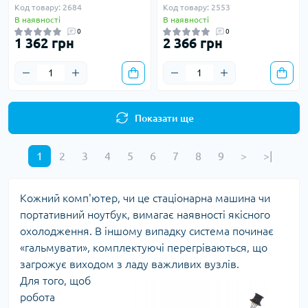
Код товару: 2684
Код товару: 2553
В наявності
В наявності
0
0
1 362 грн
2 366 грн
Показати ще
1
2
3
4
5
6
7
8
9
>
>|
Кожний комп'ютер, чи це стаціонарна машина чи
портативний ноутбук, вимагає наявності якісного
охолодження. В іншому випадку система починає
«гальмувати», комплектуючі перегріваються, що
загрожує виходом з ладу важливих вузлів.
Для того, щоб
робота