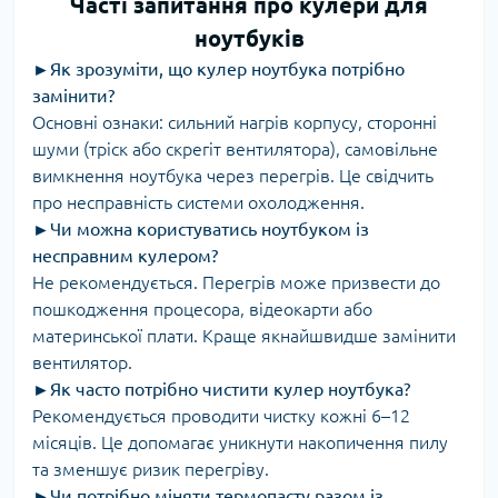
Часті запитання про кулери для
ноутбуків
►
Як зрозуміти, що кулер ноутбука потрібно
замінити?
Основні ознаки: сильний нагрів корпусу, сторонні
шуми (тріск або скрегіт вентилятора), самовільне
вимкнення ноутбука через перегрів. Це свідчить
про несправність системи охолодження.
►
Чи можна користуватись ноутбуком із
несправним кулером?
Не рекомендується. Перегрів може призвести до
пошкодження процесора, відеокарти або
материнської плати. Краще якнайшвидше замінити
вентилятор.
►
Як часто потрібно чистити кулер ноутбука?
Рекомендується проводити чистку кожні 6–12
місяців. Це допомагає уникнути накопичення пилу
та зменшує ризик перегріву.
►
Чи потрібно міняти термопасту разом із