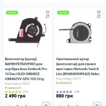
Оригінал
Оригінал
Вентилятор (кулер)
Оригінальний кулер
BAPB0707R2HY003 для
(вентилятор) для ігрової
ноутбука Asus Zenbook Pro
приставки Nintendo Switch
14 Duo OLED UX8402Z
Lite (BSM0405HPEA2) Nidec
UX8402VV GPU 12V Orig
Код товару: 20217
В наявності
Код товару: 20222
В наявності
1
0
2 490 грн
880 грн