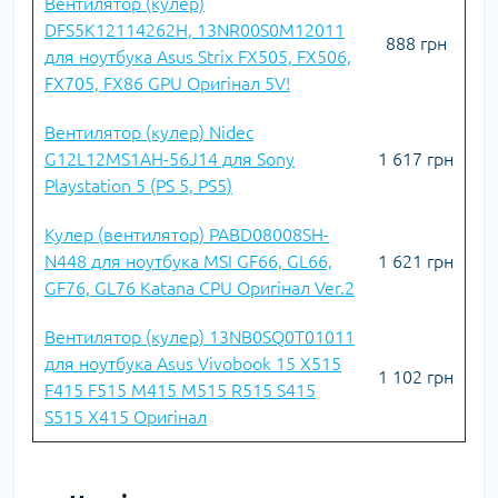
Вентилятор (кулер)
DFS5K12114262H, 13NR00S0M12011
888 грн
для ноутбука Asus Strix FX505, FX506,
FX705, FX86 GPU Оригінал 5V!
Вентилятор (кулер) Nidec
G12L12MS1AH-56J14 для Sony
1 617 грн
Playstation 5 (PS 5, PS5)
Кулер (вентилятор) PABD08008SH-
N448 для ноутбука MSI GF66, GL66,
1 621 грн
GF76, GL76 Katana СPU Оригінал Ver.2
Вентилятор (кулер) 13NB0SQ0T01011
для ноутбука Asus Vivobook 15 X515
1 102 грн
F415 F515 M415 M515 R515 S415
S515 X415 Оригінал