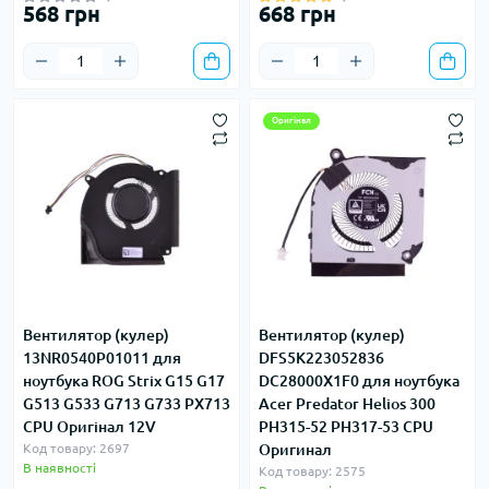
568 грн
668 грн
Оригінал
Вентилятор (кулер)
Вентилятор (кулер)
13NR0540P01011 для
DFS5K223052836
ноутбука ROG Strix G15 G17
DC28000X1F0 для ноутбука
G513 G533 G713 G733 PX713
Acer Predator Helios 300
CPU Оригінал 12V
PH315-52 PH317-53 CPU
Код товару: 2697
Оригинал
В наявності
Код товару: 2575