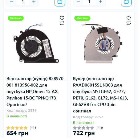
Оригінал
Оригінал
Вентилятор (кулер) 858970-
Кулер (вентилятор)
001 813956-002 для
PAAD06015SL N303 для
ноутбука HP Omen 15-AX
ноутбука MSI GE62, GE72,
Pavilion 15-BC TPN-Q173
PE70, GL62, GL72, MS-16J3,
Оригінал!
GE62VR for CPU 3pin
Код товару: 2356
оригінал
В наявності
Код товару: 2757
В наявності
1
0
654 грн
722 грн