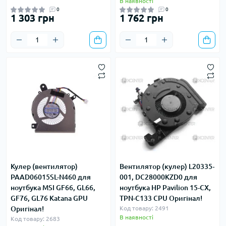
В наявності
0
0
1 303 грн
1 762 грн
Кулер (вентилятор)
Вентилятор (кулер) L20335-
PAAD06015SL-N460 для
001, DC28000KZD0 для
ноутбука MSI GF66, GL66,
ноутбука HP Pavilion 15-CX,
GF76, GL76 Katana GPU
TPN-C133 CPU Оригінал!
Оригінал!
Код товару: 2491
В наявності
Код товару: 2683