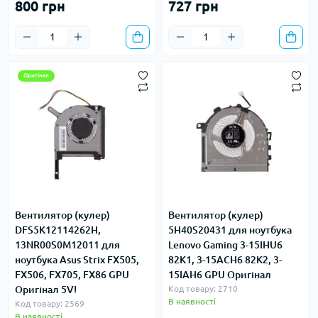
800 грн
727 грн
Оригінал
Вентилятор (кулер)
Вентилятор (кулер)
DFS5K12114262H,
5H40S20431 для ноутбука
13NR00S0M12011 для
Lenovo Gaming 3-15IHU6
ноутбука Asus Strix FX505,
82K1, 3-15ACH6 82K2, 3-
FX506, FX705, FX86 GPU
15IAH6 GPU Оригінал
Оригінал 5V!
Код товару: 2710
В наявності
Код товару: 2569
В наявності