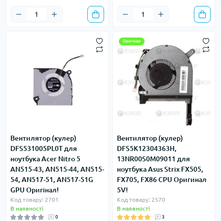
Оригінал
Вентилятор (кулер)
Вентилятор (кулер)
DFS531005PL0T для
DFS5K12304363H,
ноутбука Acer Nitro 5
13NR00S0M09011 для
AN515-43, AN515-44, AN515-
ноутбука Asus Strix FX505,
54, AN517-51, AN517-51G
FX705, FX86 CPU Оригинал
GPU Оригінал!
5V!
Код товару: 2701
Код товару: 2570
В наявності
В наявності
0
3