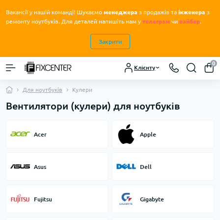
Вакансії у нашій команді! Шукаємо
менеджера
з продажів та
інженера
з
.
ремонту ноутбуків
Для деталей напишіть нам у
телеграм
чи
вайбер
.
Закрити
0
Клієнту
Для ноутбуків
Кулери
Вентилятори (кулери) для ноутбуків
Acer
Apple
Asus
Dell
Fujitsu
Gigabyte