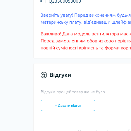
HQ23300053000
Зверніть увагу! Перед виконанням будь-
материнську плату, від'єднавши шлейф а
Важливо! Дана модель вентилятора має 4-
Перед замовленням обов'язково порівняй
повній сумісності кріплень та форми корп
Відгуки
Відгуків про цей товар ще не було.
+ Додати відгук