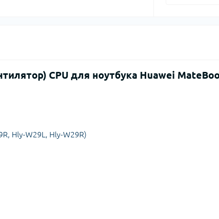
нтилятор) CPU для ноутбука Huawei MateBo
9R, Hly-W29L, Hly-W29R)
: