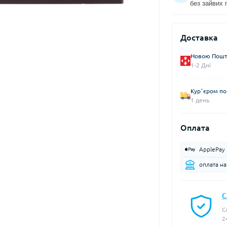
без зайвих 
Доставка
Новою Пошто
1-2 Дні
Курʼєром по 
1 день
Оплата
ApplePay
оплата н
С
С
2