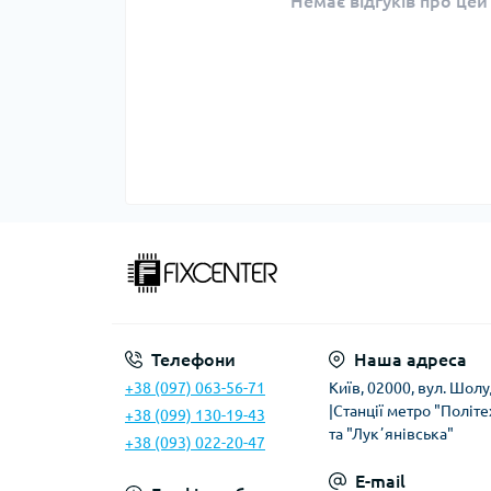
Немає відгуків про цей
Телефони
Наша адреса
+38 (097) 063-56-71
Київ, 02000, вул. Шолу
|Станції метро "Політе
+38 (099) 130-19-43
та "Лукʼянівська"
+38 (093) 022-20-47
E-mail