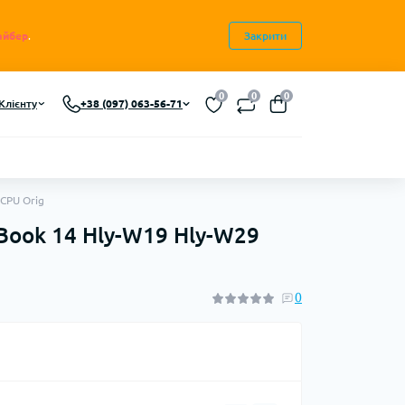
айбер
.
Закрити
0
0
0
Клієнту
+38 (097) 063-56-71
CPU Orig
Book 14 Hly-W19 Hly-W29
0