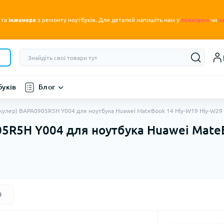
.
 та
інженера
з ремонту ноутбуків
Для деталей напишіть нам у
телеграм
чи
в
буків
Блог
кулер) BAPA0905R5H Y004 для ноутбука Huawei MateBook 14 Hly-W19 Hly-W29 
05R5H Y004 для ноутбука Huawei Mate