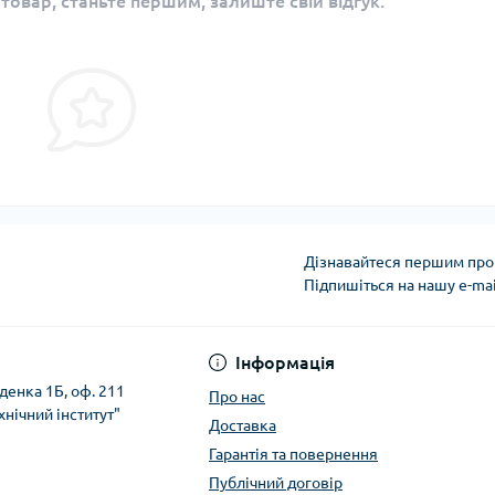
 товар, станьте першим, залиште свій відгук.
Дізнавайтеся першим про 
Підпишіться на нашу e-ma
Політика безпеки
Інформація
денка 1Б, оф. 211
Про нас
хнічний інститут"
Доставка
Гарантія та повернення
Публічний договір