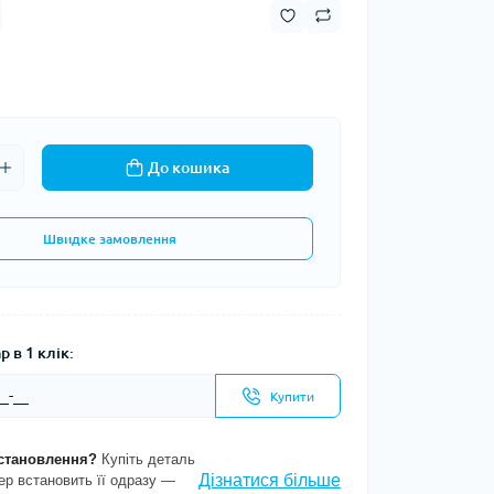
До кошика
Швидке замовлення
 в 1 клік:
Купити
становлення?
Купіть деталь
Дізнатися більше
ер встановить її одразу —