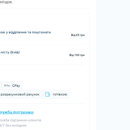
поїздок.
ю у відділення та поштомати
Від 65 грн
місту (Київ)
Від 100 грн
GPay
а розрахунковий рахунок
готівкою
лужба підтримки
лужба підтримки клієнтів
4/7 без вихідних