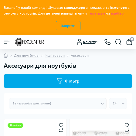
Вакансії у нашій команді! Шукаємо
менеджера
з продажів та
інженера
з
.
ремонту ноутбуків
Для деталей напишіть нам у
телеграм
чи
вайбер
.
Закрити
0
Клієнту
Для ноутбуків
Інші товари
Аксесуари
Аксесуари для ноутбуків
Фільтр
Оригінал