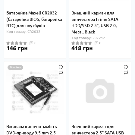
Батарейка Maxell CR2032
Внешний карман для
(батарейка BIOS, батарейка
винчестера Frime SATA
RTC) для ноутбуків
HDD/SSD 2.5", USB 2.0,
Код товару: CR2032
Metal, Black
Код товару: 297212
0
0
146 грн
418 грн
Оригінал
Вживана кишеня замість
Внешний карман для
DVD-приводу 9.5 mm 2.5
винчестера 2.5" SATA USB