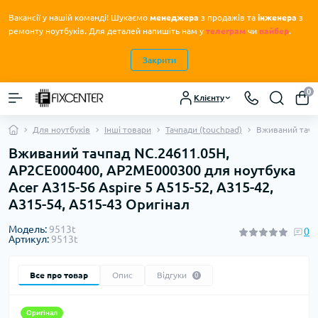
Вакансії у нашій команді! Шукаємо
менеджера
з продажів та
інженера
з
.
ремонту ноутбуків
Для деталей напишіть нам у
телеграм
чи
вайбер
.
Закрити
0
Клієнту
Для ноутбуків
Інші товари
Тачпади (touchpad)
Вживаний тачпа
Вживаний тачпад NC.24611.05H,
AP2CE000400, AP2ME000300 для ноутбука
Acer A315-56 Aspire 5 A515-52, A315-42,
A315-54, A515-43 Оригінал
Модель:
9513t
0
Артикул:
9513t
Все про товар
Опис
Відгуки
0
Оригінал