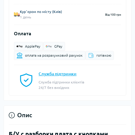
Курʼєром по місту (Київ)
Від 100 грн
1 день
Оплата
ApplePay
GPay
оплата на розрахунковий рахунок
готівкою
Служба підтримки
Служба підтримки клієнтів
24/7 без вихідних
Опис
Б/У с разборки плата с кнопками