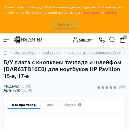
Вакансії у нашій команді! Шукаємо
менеджера
з продажів та
інженера
з
.
ремонту ноутбуків
Для деталей напишіть нам у
телеграм
чи
вайбер
.
Закрити
0
Клієнту
Для ноутбуків
Інші товари
Дод. плати/перехідники/роз'єми
Б
Б/У плата с кнопками тачпада и шлейфом
(DAR63TB16C0) для ноутбуков HP Pavilion
15-e, 17-e
Модель:
15008
0
Артикул:
15008
Все про товар
Опис
Відгуки
0