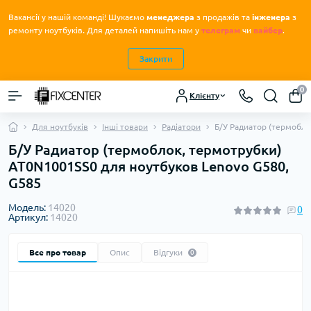
Вакансії у нашій команді! Шукаємо
менеджера
з продажів та
інженера
з
.
ремонту ноутбуків
Для деталей напишіть нам у
телеграм
чи
вайбер
.
Закрити
0
Клієнту
Для ноутбуків
Інші товари
Радіатори
Б/У Радиатор (термобло
Б/У Радиатор (термоблок, термотрубки)
AT0N1001SS0 для ноутбуков Lenovo G580,
G585
Модель:
14020
0
Артикул:
14020
Все про товар
Опис
Відгуки
0