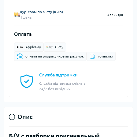
Курʼєром по місту (Київ)
Від 100 грн
1 день
Оплата
ApplePay
GPay
оплата на розрахунковий рахунок
готівкою
Служба підтримки
Служба підтримки клієнтів
24/7 без вихідних
Опис
Б/У с разборки оригинальный