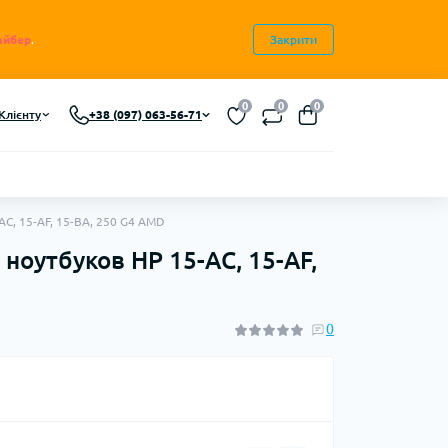
айбер
.
Закрити
0
0
0
Клієнту
+38 (097) 063-56-71
C, 15-AF, 15-BA, 250 G4 AMD
ноутбуков HP 15-AC, 15-AF,
0