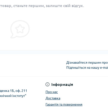
 товар, станьте першим, залиште свій відгук.
Дізнавайтеся першим про 
Підпишіться на нашу e-ma
Політика безпеки
Інформація
денка 1Б, оф. 211
Про нас
хнічний інститут"
Доставка
Гарантія та повернення