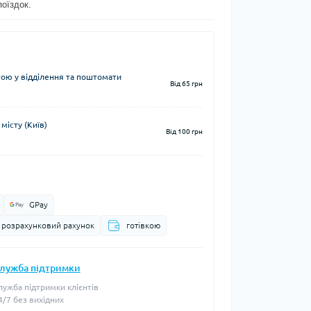
поїздок.
ю у відділення та поштомати
Від 65 грн
місту (Київ)
Від 100 грн
GPay
а розрахунковий рахунок
готівкою
лужба підтримки
лужба підтримки клієнтів
4/7 без вихідних