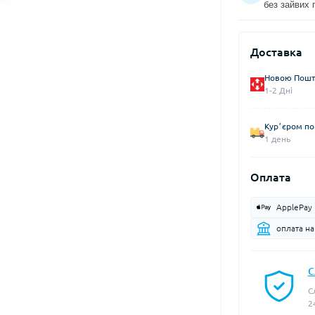
без зайвих 
Доставка
Новою Пошто
1-2 Дні
Курʼєром по 
1 день
Оплата
ApplePay
оплата н
С
С
2