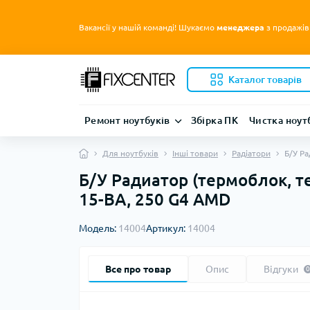
Вакансії у нашій команді! Шукаємо
менеджера
з продажів
Каталог товарів
Ремонт ноутбуків
Збірка ПК
Чистка ноут
Для ноутбуків
Інші товари
Радіатори
Б/У Ра
Б/У Радиатор (термоблок, т
15-BA, 250 G4 AMD
Модель:
14004
Артикул:
14004
Все про товар
Опис
Відгуки
0