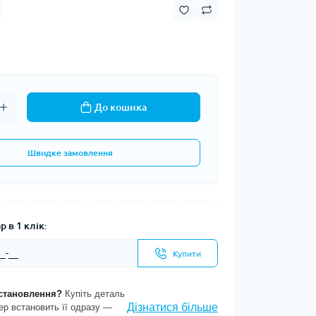
До кошика
Швидке замовлення
 в 1 клік:
Купити
становлення?
Купіть деталь
Дізнатися більше
ер встановить її одразу —