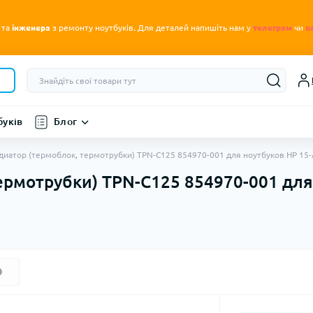
.
 та
інженера
з ремонту ноутбуків
Для деталей напишіть нам у
телеграм
чи
в
буків
Блог
диатор (термоблок, термотрубки) TPN-C125 854970-001 для ноутбуков HP 15-A
ермотрубки) TPN-C125 854970-001 для 