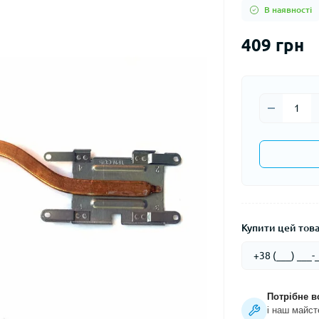
В наявності
409 грн
Купити цей товар
Потрібне в
і наш майст