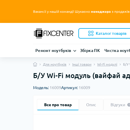
Вакансії у нашій команді! Шукаємо
менеджера
з продажів
Каталог товарів
Ремонт ноутбуків
Збірка ПК
Чистка ноут
Для ноутбуків
Інші товари
Wi-Fi модулі
Б/У
Б/У Wi-Fi модуль (вайфай 
Модель:
16009
Артикул:
16009
Все про товар
Опис
Відгуки
0