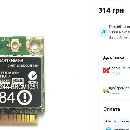
314 грн
Потрібне в
і наш майст
без зайвих 
Доставка
Новою Пошто
1-2 Дні
Курʼєром по 
1 день
Оплата
ApplePay
оплата н