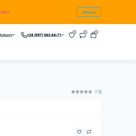
айбер
.
Закрити
0
0
0
Клієнту
+38 (097) 063-56-71
0