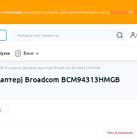
.
 та
інженера
з ремонту ноутбуків
Для деталей напишіть нам у
телеграм
чи
в
буків
Блог
 Wi-Fi модуль (вайфай адаптер) Broadcom BCM94313HMGB
адаптер) Broadcom BCM94313HMGB
Нет в наличии