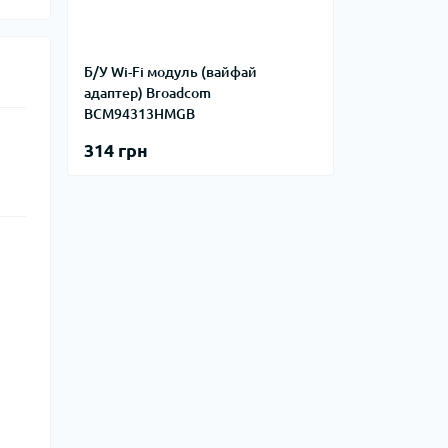
Б/У Wi-Fi модуль (вайфай
адаптер) Broadcom
BCM94313HMGB
314 грн