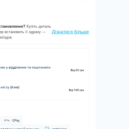
становлення?
Купіть деталь
Дізнатися більше
ер встановить її одразу —
поїздок.
ю у відділення та поштомати
Від 65 грн
місту (Київ)
Від 100 грн
GPay
а розрахунковий рахунок
готівкою