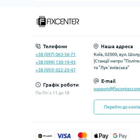
Телефони
Наша адреса
+38 (097) 063-56-71
Київ, 02000, вул. Шолу
|Станції метро "Політе
+38 (099) 130-19-43
та "Лукʼянівська"
+38 (093) 022-20-47
E-mail
Графік роботи
support@fixcenter.com
Пн-Пт: з 11 до 18
Перейти до конта