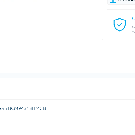
С
С
2
oadcom BCM94313HMGB