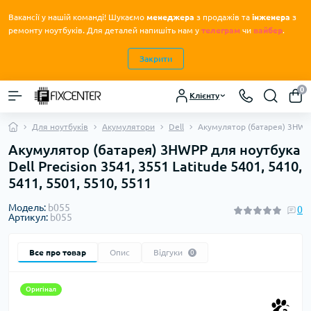
Вакансії у нашій команді! Шукаємо
менеджера
з продажів та
інженера
з
.
ремонту ноутбуків
Для деталей напишіть нам у
телеграм
чи
вайбер
.
Закрити
0
Клієнту
Для ноутбуків
Акумулятори
Dell
Акумулятор (батарея) 3HWPP 
Акумулятор (батарея) 3HWPP для ноутбука
Dell Precision 3541, 3551 Latitude 5401, 5410,
5411, 5501, 5510, 5511
Модель:
b055
0
Артикул:
b055
Все про товар
Опис
Відгуки
0
Оригінал