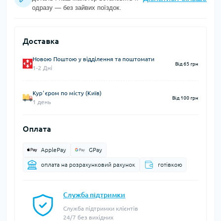
одразу — без зайвих поїздок.
Доставка
Новою Поштою у відділення та поштомати
Від 65 грн
1-2 Дні
Курʼєром по місту (Київ)
Від 100 грн
1 день
Оплата
ApplePay
GPay
оплата на розрахунковий рахунок
готівкою
Служба підтримки
Служба підтримки клієнтів
24/7 без вихідних