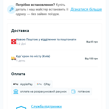
Потрібне встановлення?
Купіть
Дізнатися більше
деталь і наш майстер встановить її
одразу — без зайвих поїздок.
Доставка
Новою Поштою у відділення та поштомати
Від 65 грн
1-2 Дні
Курʼєром по місту (Київ)
Від 100 грн
1 день
Оплата
ApplePay
GPay
оплата на розрахунковий рахунок
готівкою
Служба підтримки