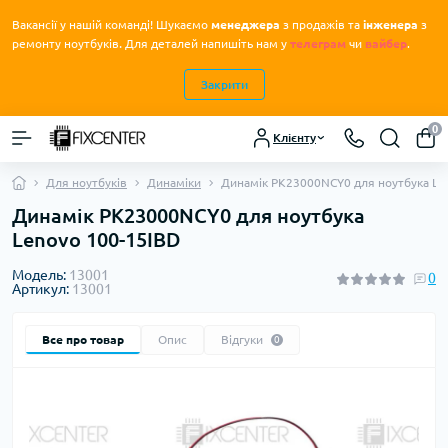
Вакансії у нашій команді! Шукаємо
менеджера
з продажів та
інженера
з
.
ремонту ноутбуків
Для деталей напишіть нам у
телеграм
чи
вайбер
.
Закрити
0
Клієнту
Для ноутбуків
Динаміки
Динамік PK23000NCY0 для ноутбука Le
Динамік PK23000NCY0 для ноутбука
Lenovo 100-15IBD
Модель:
13001
0
Артикул:
13001
Все про товар
Опис
Відгуки
0