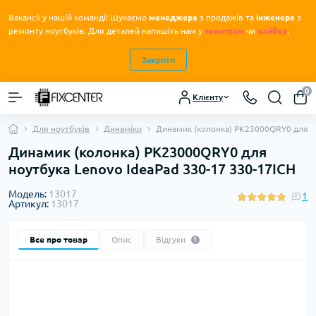
Вакансії у нашій команді! Шукаємо
менеджера
з продажів та
інженера
з
.
ремонту ноутбуків
Для деталей напишіть нам у
телеграм
чи
вайбер
.
Закрити
0
Клієнту
Для ноутбуків
Динаміки
Динамик (колонка) PK23000QRY0 для но
Динамик (колонка) PK23000QRY0 для
ноутбука Lenovo IdeaPad 330-17 330-17ICH
Модель:
13017
1
Артикул:
13017
Все про товар
Опис
Відгуки
1