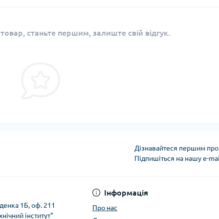
 товар, станьте першим, залиште свій відгук.
Дізнавайтеся першим про 
Підпишіться на нашу e-ma
Політика безпеки
Інформація
денка 1Б, оф. 211
Про нас
хнічний інститут"