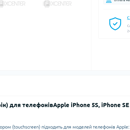
С
С
2
ін) для телефонівApple iPhone 5S, iPhone SE
сором (touchscreen) підходить для моделей телефонів Apple: