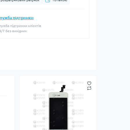
лужба підтримки
лужба підтримки клієнтів
4/7 без вихідних