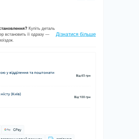
становлення?
Купіть деталь
Дізнатися більше
ер встановить її одразу —
поїздок.
ю у відділення та поштомати
Від 65 грн
місту (Київ)
Від 100 грн
GPay
а розрахунковий рахунок
готівкою