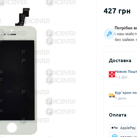
427 грн
Потрібне в
і наш майст
без зайвих 
Доставка
Новою Пошто
1-2 Дні
Курʼєром по 
1 день
Оплата
ApplePay
оплата н