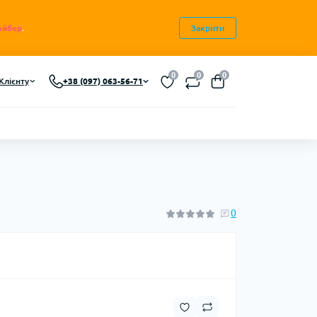
айбер
.
Закрити
0
0
0
Клієнту
+38 (097) 063-56-71
0