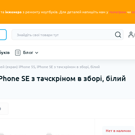
.
 та
інженера
з ремонту ноутбуків
Для деталей напишіть нам у
телеграм
чи
в
буків
Блог
й (екран) iPhone 5S, iPhone SE з тачскріном в зборі, білий
Phone SE з тачскріном в зборі, білий
Нет в наличии