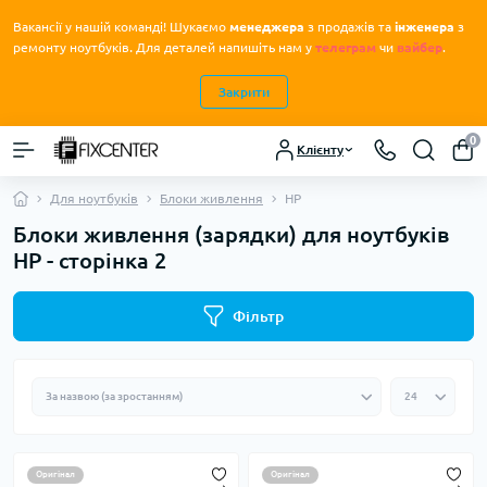
Вакансії у нашій команді! Шукаємо
менеджера
з продажів та
інженера
з
.
ремонту ноутбуків
Для деталей напишіть нам у
телеграм
чи
вайбер
.
Закрити
0
Клієнту
Для ноутбуків
Блоки живлення
HP
Блоки живлення (зарядки) для ноутбуків
HP - сторінка 2
Фільтр
Оригінал
Оригінал