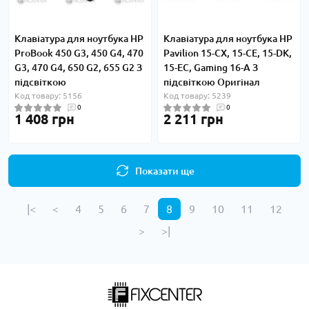
Клавіатура для ноутбука HP
Клавіатура для ноутбука HP
ProBook 450 G3, 450 G4, 470
Pavilion 15-CX, 15-CE, 15-DK,
G3, 470 G4, 650 G2, 655 G2 З
15-EC, Gaming 16-A З
підсвіткою
підсвіткою Оригінал
Код товару: 5156
Код товару: 5239
0
0
1 408 грн
2 211 грн
Показати ще
|<
<
4
5
6
7
8
9
10
11
12
>
>|