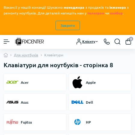
Вакансії у нашій команді! Шукаємо
менеджера
з продажів та
інженера
з
.
ремонту ноутбуків
Для деталей напишіть нам у
телеграм
чи
вайбер
.
Закрити
0
Клієнту
Для ноутбуків
Клавіатури
Клавіатури для ноутбуків - сторінка 8
Acer
Apple
Asus
Dell
Fujitsu
HP