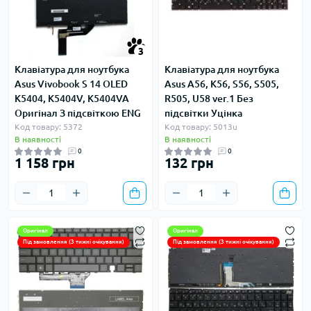
3
Клавіатура для ноутбука
Клавіатура для ноутбука
Asus Vivobook S 14 OLED
Asus A56, K56, S56, S505,
K5404, K5404V, K5404VA
R505, U58 ver.1 Без
Оригінал З підсвіткою ENG
підсвітки Уцінка
Код товару: 5372
Код товару: 5013u
В наявності
В наявності
0
0
1 158 грн
132 грн
Оригінал
Оригінал
Під замовлення (3 тижні очікування)
Під замовлення (3 тижні очікування)