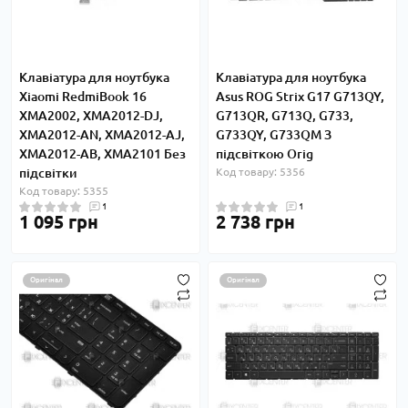
Клавіатура для ноутбука
Клавіатура для ноутбука
Xiaomi RedmiBook 16
Asus ROG Strix G17 G713QY,
XMA2002, XMA2012-DJ,
G713QR, G713Q, G733,
XMA2012-AN, XMA2012-AJ,
G733QY, G733QM З
XMA2012-AB, XMA2101 Без
підсвіткою Orig
підсвітки
Код товару: 5356
Код товару: 5355
1
1
1 095 грн
2 738 грн
Оригінал
Оригінал