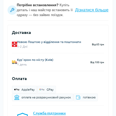
Потрібне встановлення?
Купіть
Дізнатися більше
деталь і наш майстер встановить її
одразу — без зайвих поїздок.
Доставка
Новою Поштою у відділення та поштомати
Від 65 грн
1-2 Дні
Курʼєром по місту (Київ)
Від 100 грн
1 день
Оплата
ApplePay
GPay
оплата на розрахунковий рахунок
готівкою
Служба підтримки