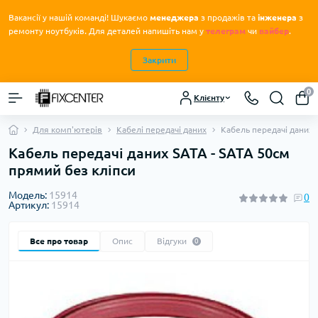
Вакансії у нашій команді! Шукаємо
менеджера
з продажів та
інженера
з
.
ремонту ноутбуків
Для деталей напишіть нам у
телеграм
чи
вайбер
.
Закрити
0
Клієнту
Для комп'ютерів
Кабелі передачі даних
Кабель передачі даних 
Кабель передачі даних SATA - SATA 50см
прямий без кліпси
Модель:
15914
0
Артикул:
15914
Все про товар
Опис
Відгуки
0