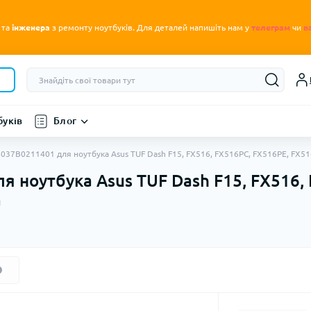
.
 та
інженера
з ремонту ноутбуків
Для деталей напишіть нам у
телеграм
чи
в
буків
Блог
6037B0211401 для ноутбука Asus TUF Dash F15, FX516, FX516PC, FX516PE, FX51
я ноутбука Asus TUF Dash F15, FX516,
а