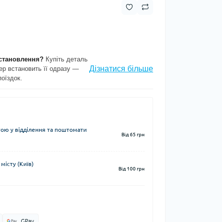
становлення?
Купіть деталь
Дізнатися більше
ер встановить її одразу —
поїздок.
ю у відділення та поштомати
Від 65 грн
місту (Київ)
Від 100 грн
GPay