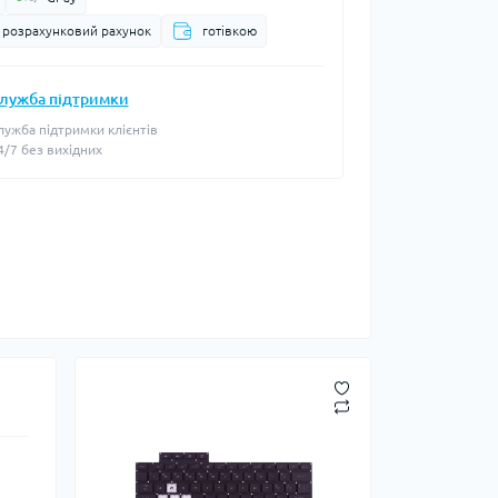
а розрахунковий рахунок
готівкою
лужба підтримки
лужба підтримки клієнтів
4/7 без вихідних