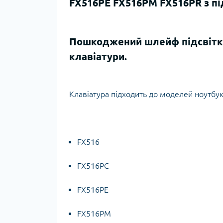
FX516PE FX516PM FX516PR з пі
Пошкоджений шлейф підсвітки.
клавіатури.
Клавіатура підходить до моделей ноутбук
FX516
FX516PC
FX516PE
FX516PM