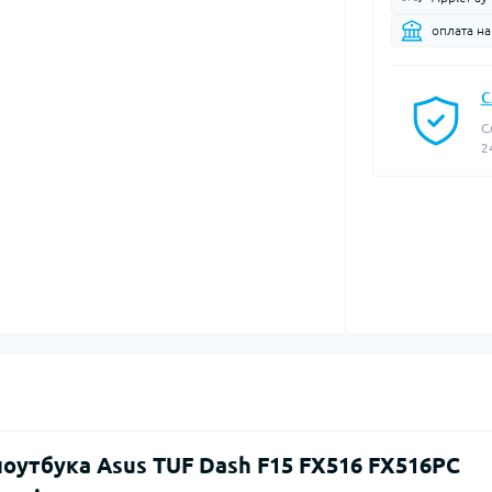
оплата н
С
С
2
ноутбука Asus TUF Dash F15 FX516 FX516PC