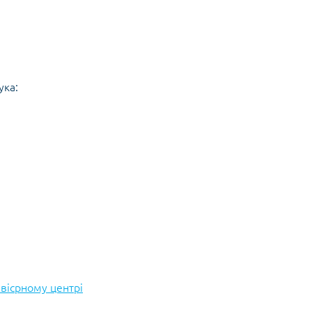
ука:
евісрному центрі