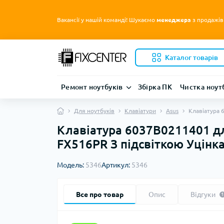
Вакансії у нашій команді! Шукаємо
менеджера
з продажів
Каталог товарів
Ремонт ноутбуків
Збірка ПК
Чистка ноут
Для ноутбуків
Клавіатури
Asus
Клавіатура 
Клавіатура 6037B0211401 дл
FX516PR З підсвіткою Уцінк
Модель:
5346
Артикул:
5346
Все про товар
Опис
Відгуки
1