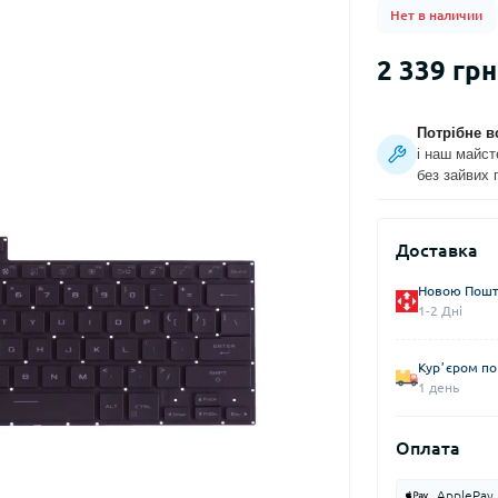
Нет в наличии
2 339 грн
Потрібне в
і наш майст
без зайвих 
Доставка
Новою Пошто
1-2 Дні
Курʼєром по 
1 день
Оплата
ApplePay