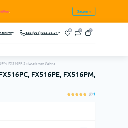
айбер
.
Закрити
0
0
0
Клієнту
+38 (097) 063-56-71
6PM, FX516PR З підсвіткою Уцінка
 FX516PC, FX516PE, FX516PM,
1