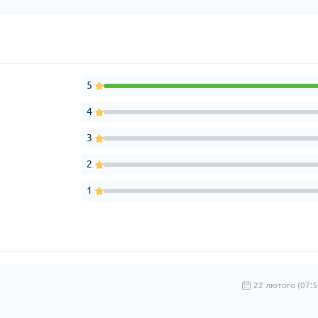
5
4
3
2
1
22 лютого (07:5