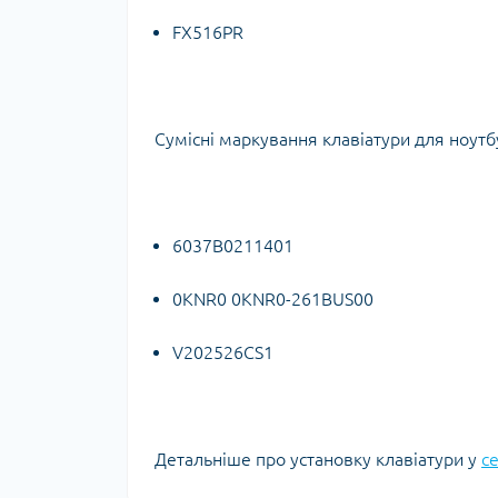
FX516PR
Сумісні маркування клавіатури для ноутб
6037B0211401
0KNR0 0KNR0-261BUS00
V202526CS1
Детальніше про установку клавіатури у
с