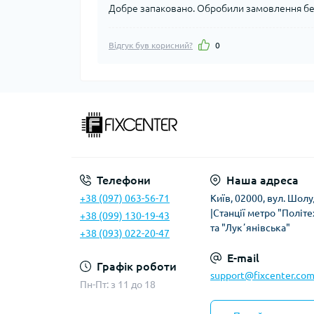
Добре запаковано. Обробили замовлення без
Відгук був корисний?
0
Телефони
Наша адреса
+38 (097) 063-56-71
Київ, 02000, вул. Шолу
|Станції метро "Політе
+38 (099) 130-19-43
та "Лукʼянівська"
+38 (093) 022-20-47
E-mail
Графік роботи
support@fixcenter.com
Пн-Пт: з 11 до 18