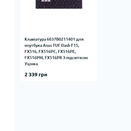
Клавіатура 6037B0211401 для
ноутбука Asus TUF Dash F15,
FX516, FX516PC, FX516PE,
FX516PM, FX516PR З підсвіткою
Уцінка
2 339 грн