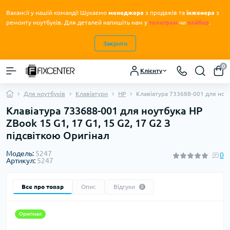
Вакансії у нашій команді! Шукаємо
менеджера
з продажів та
інженера
з
.
ремонту ноутбуків
Для деталей напишіть нам у
телеграм
чи
вайбер
.
Закрити
0
Клієнту
Для ноутбуків
Клавіатури
HP
Клавіатура 733688-001 для ноут
Клавіатура 733688-001 для ноутбука HP
ZBook 15 G1, 17 G1, 15 G2, 17 G2 З
підсвіткою Оригінал
Модель:
5247
0
Артикул:
5247
Все про товар
Опис
Відгуки
0
Оригінал