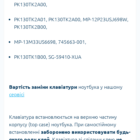
PK130TK2A00,
PK130TK2A01, PK130TK2A00, MP-12P23USJ698W,
PK130TK2B00,
MP-13M33US6698, 745663-001,
PK130TK1B00, SG-59410-XUA
Вартість заміни клавіатури
ноутбука у нашому
сервісі
Клавіатура встановлюється на верхню частину
корпусу (top case) ноутбука. При самостійному
встановленні
заборонено використовувати будь-
якого роду клей.
Клавіатура зі слідами клею
не