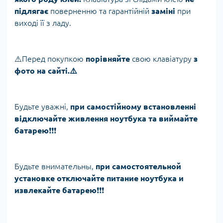
підлягає
поверненню та гарантійній
заміні
при
виході її з ладу.
⚠️Перед покупкою
порівняйте
свою клавіатуру
з
фото на сайті.⚠️
Будьте уважні,
при самостійному встановленні
відключайте живлення ноутбука та виймайте
батарею
❗️❗️❗️
Будьте внимательны,
при самостоятельной
установке отключайте питание ноутбука и
извлекайте батарею
❗️❗️❗️