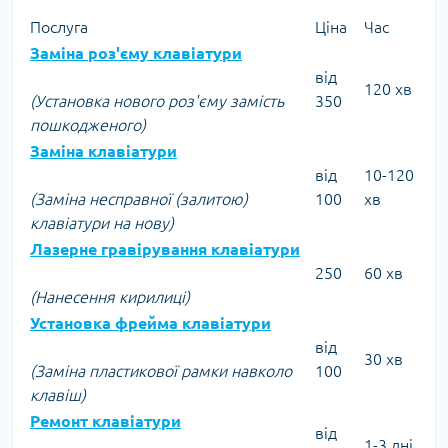
Послуга
Ціна
Час
Заміна роз'єму клавіатури
від
120 хв
(Установка нового роз'єму замість
350
пошкодженого)
Заміна клавіатури
від
10-120
(Заміна несправної (залитою)
100
хв
клавіатури на нову)
Лазерне гравірування клавіатури
250
60 хв
(Нанесення кирилиці)
Установка фрейма клавіатури
від
30 хв
(Заміна пластикової рамки навколо
100
клавіш)
Ремонт клавіатури
від
1-3 дні