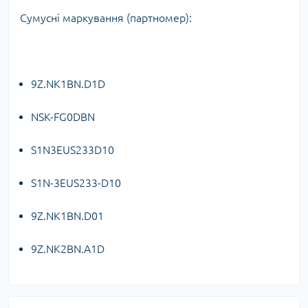
Сумусні маркування (партномер):
9Z.NK1BN.D1D
NSK-FG0DBN
S1N3EUS233D10
S1N-3EUS233-D10
9Z.NK1BN.D01
9Z.NK2BN.A1D