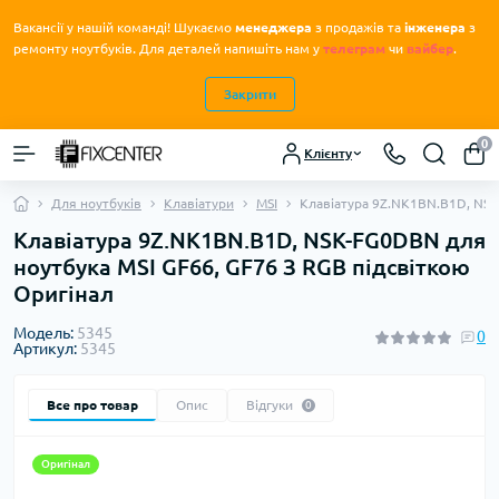
Вакансії у нашій команді! Шукаємо
менеджера
з продажів та
інженера
з
.
ремонту ноутбуків
Для деталей напишіть нам у
телеграм
чи
вайбер
.
Закрити
0
Клієнту
Для ноутбуків
Клавіатури
MSI
Клавіатура 9Z.NK1BN.B1D, NSK
Клавіатура 9Z.NK1BN.B1D, NSK-FG0DBN для
ноутбука MSI GF66, GF76 З RGB підсвіткою
Оригінал
Модель:
5345
0
Артикул:
5345
Все про товар
Опис
Відгуки
0
Оригінал