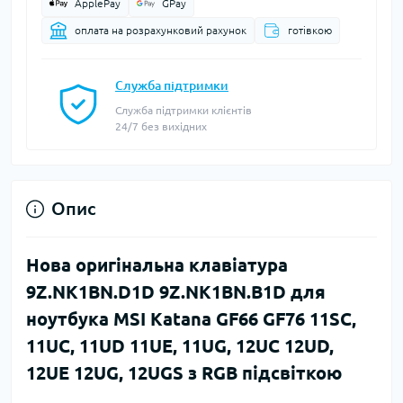
ApplePay
GPay
оплата на розрахунковий рахунок
готівкою
Служба підтримки
Служба підтримки клієнтів
24/7 без вихідних
Опис
Нова оригінальна клавіатура
9Z.NK1BN.D1D 9Z.NK1BN.B1D для
ноутбука MSI Katana GF66 GF76 11SC,
11UC, 11UD 11UE, 11UG, 12UC 12UD,
12UE 12UG, 12UGS з RGB підсвіткою