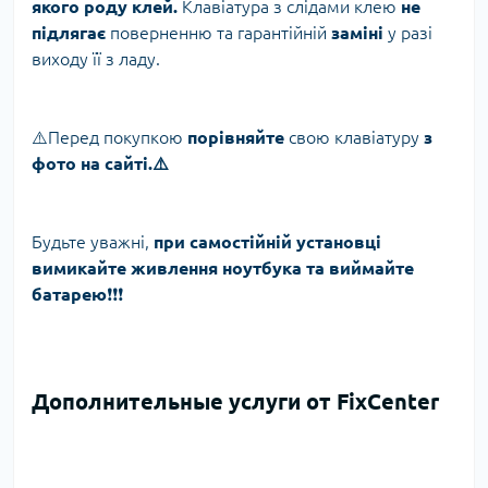
якого роду клей.
Клавіатура з слідами клею
не
підлягає
поверненню та гарантійній
заміні
у разі
виходу її з ладу.
⚠️Перед покупкою
порівняйте
свою клавіатуру
з
фото на сайті.⚠️
Будьте уважні,
при самостійній установці
вимикайте живлення ноутбука та виймайте
батарею
❗️❗️❗️
Дополнительные услуги от FixCenter