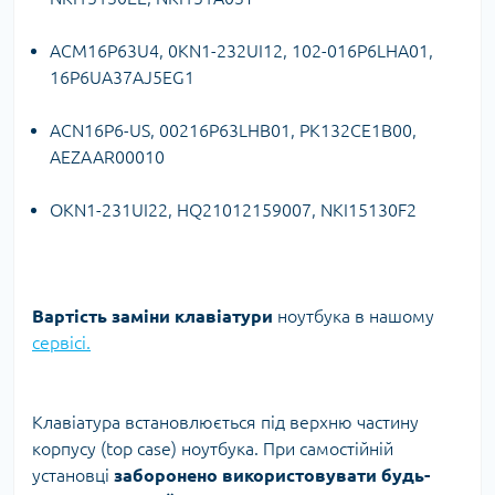
ACM16P63U4, 0KN1-232UI12, 102-016P6LHA01,
16P6UA37AJ5EG1
ACN16P6-US, 00216P63LHB01, PK132CE1B00,
AEZAAR00010
OKN1-231UI22, HQ21012159007, NKI15130F2
Вартість заміни клавіатури
ноутбука в нашому
сервісі.
Клавіатура встановлюється під верхню частину
корпусу (top case) ноутбука. При самостійній
установці
заборонено використовувати будь-