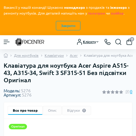
Вакансії у нашій команді! Шукаємо
менеджера
з продажів та
інженера
з
.
ремонту ноутбуків
Для деталей напишіть нам у
телеграм
чи
вайбер
.
Закрити
0
Клієнту
Для ноутбуків
Клавіатури
Acer
Клавіатура для ноутбука Acer 
Клавіатура для ноутбука Acer Aspire A515-
43, A315-34, Swift 3 SF315-51 Без підсвітки
Оригінал
Модель:
5276
0
Артикул:
5276
Все про товар
Опис
Відгуки
0
Оригінал