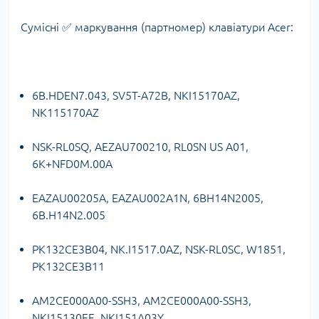
Сумісні ✅ маркування (партномер) клавіатури Acer:
6B.HDEN7.043, SV5T-A72B, NKI15170AZ,
NK115170AZ
NSK-RL0SQ, AEZAU700210, RL0SN US A01,
6K+NFD0M.00A
EAZAU00205A, EAZAU002A1N, 6BH14N2005,
6B.H14N2.005
PK132CE3B04, NK.I1517.0AZ, NSK-RL0SC, W1851,
PK132CE3B11
AM2CE000A00-SSH3, AM2CE000A00-SSH3,
NKI15130EE, NKI151A03Y