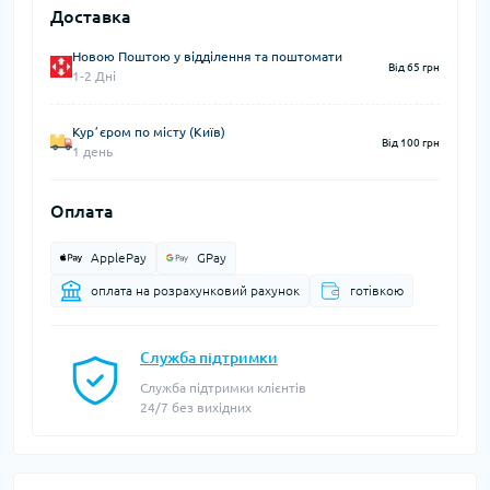
Доставка
Новою Поштою у відділення та поштомати
Від 65 грн
1-2 Дні
Курʼєром по місту (Київ)
Від 100 грн
1 день
Оплата
ApplePay
GPay
оплата на розрахунковий рахунок
готівкою
Служба підтримки
Служба підтримки клієнтів
24/7 без вихідних