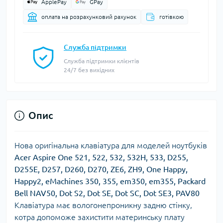
ApplePay
GPay
оплата на розрахунковий рахунок
готівкою
Служба підтримки
Служба підтримки клієнтів
24/7 без вихідних
Опис
Нова оригінальна клавіатура для моделей ноутбуків
Acer Aspire One 521, 522, 532, 532H, 533, D255,
D255E, D257, D260, D270, ZE6, ZH9, One Happy,
Happy2, eMachines 350, 355, em350, em355, Packard
Bell NAV50, Dot S2, Dot SE, Dot SC, Dot SE3, PAV80
Клавіатура має вологонепроникну задню стінку,
котра допоможе захистити материнську плату