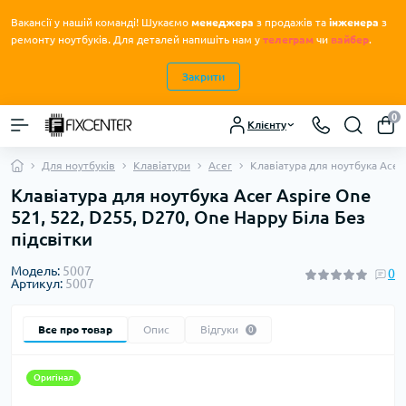
Вакансії у нашій команді! Шукаємо
менеджера
з продажів та
інженера
з
.
ремонту ноутбуків
Для деталей напишіть нам у
телеграм
чи
вайбер
.
Закрити
0
Клієнту
Для ноутбуків
Клавіатури
Acer
Клавіатура для ноутбука Acer 
Клавіатура для ноутбука Acer Aspire One
521, 522, D255, D270, One Happy Біла Без
підсвітки
Модель:
5007
0
Артикул:
5007
Все про товар
Опис
Відгуки
0
Оригінал