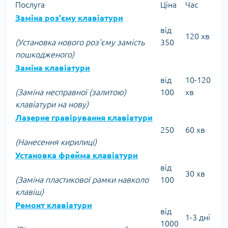
Послуга
Ціна
Час
Заміна роз'єму клавіатури
від
120 хв
(Установка нового роз'єму замість
350
пошкодженого)
Заміна клавіатури
від
10-120
(Заміна несправної (залитою)
100
хв
клавіатури на нову)
Лазерне гравірування клавіатури
250
60 хв
(Нанесення кирилиці)
Установка фрейма клавіатури
від
30 хв
(Заміна пластикової рамки навколо
100
клавіш)
Ремонт клавіатури
від
1-3 дні
1000