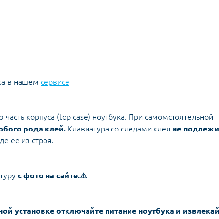
ка в нашем
сервисе
 часть корпуса (top case) ноутбука. При самомстоятельной
юбого рода клей.
Клавиатура со следами клея
не подлежи
е ее из строя.
атуру
с фото на сайте.⚠️
ной установке отключайте питание ноутбука и извлека