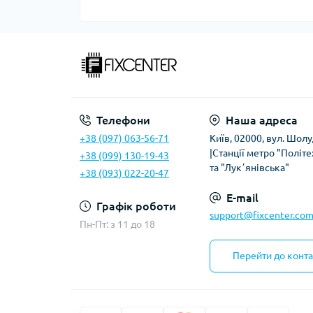
Телефони
Наша адреса
+38 (097) 063-56-71
Київ, 02000, вул. Шолу
|Станції метро "Політе
+38 (099) 130-19-43
та "Лукʼянівська"
+38 (093) 022-20-47
E-mail
Графік роботи
support@fixcenter.com
Пн-Пт: з 11 до 18
Перейти до конта