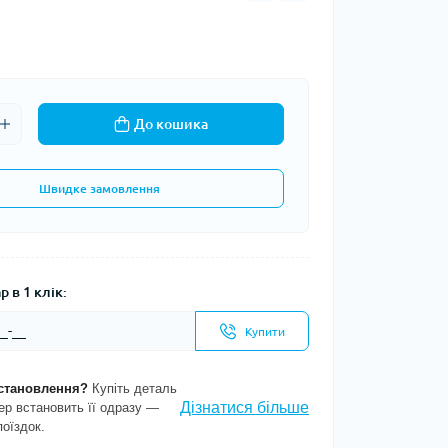
До кошика
Швидке замовлення
 в 1 клік:
Купити
становлення?
Купіть деталь
Дізнатися більше
ер встановить її одразу —
поїздок.