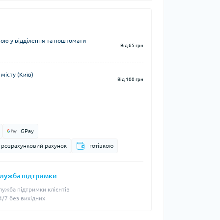
ю у відділення та поштомати
Від 65 грн
місту (Київ)
Від 100 грн
GPay
а розрахунковий рахунок
готівкою
лужба підтримки
лужба підтримки клієнтів
4/7 без вихідних