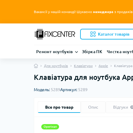
Вакансії у нашій команді! Шукаємо
менеджера
з продажів
Каталог товарів
Ремонт ноутбуків
Збірка ПК
Чистка ноут
Для ноутбуків
Клавіатури
Apple
Клавіатура
Клавіатура для ноутбука App
Модель:
5289
Артикул:
5289
Все про товар
Опис
Відгуки
0
Оригінал