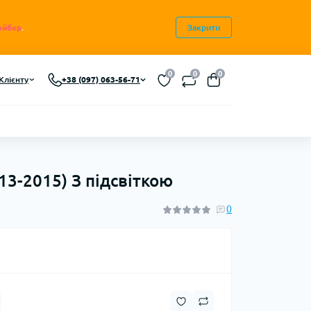
айбер
.
Закрити
0
0
0
Клієнту
+38 (097) 063-56-71
13-2015) З підсвіткою
0