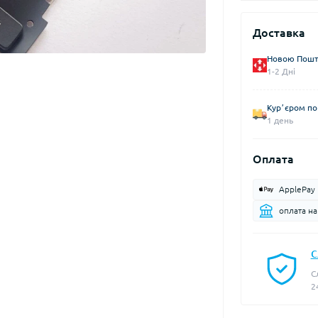
Доставка
Новою Пошто
1-2 Дні
Курʼєром по 
1 день
Оплата
ApplePay
оплата н
С
С
2