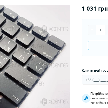
1 031 грн
Купити цей товар
Потрібне в
і наш майст
без зайвих 