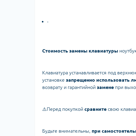
-
Стоимость замены клавиатуры
ноутбу
Клавиатура устанавливается под верхнюю
установке
запрещенно использовать л
возврату и гарантийной
замене
при выход
⚠️Перед покупкой
сравните
свою клави
Будьте внимательны,
при самостоятель