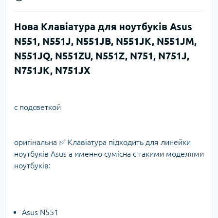
Нова Клавіатура для ноутбуків Asus
N551, N551J, N551JB, N551JK, N551JM,
N551JQ, N551ZU, N551Z, N751, N751J,
N751JK, N751JX
с подсветкой
оригінальна ✅ Клавіатура підходить для линейки
ноутбуків Asus а именно сумісна с такими моделями
ноутбуків:
Asus N551