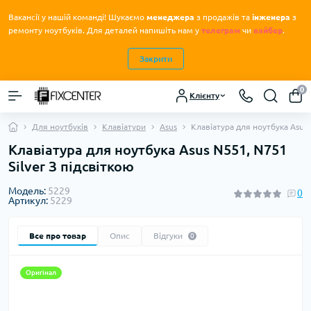
Вакансії у нашій команді! Шукаємо
менеджера
з продажів та
інженера
з
.
ремонту ноутбуків
Для деталей напишіть нам у
телеграм
чи
вайбер
.
Закрити
0
Клієнту
Для ноутбуків
Клавіатури
Asus
Клавіатура для ноутбука Asus 
Клавіатура для ноутбука Asus N551, N751
Silver З підсвіткою
Модель:
5229
0
Артикул:
5229
Все про товар
Опис
Відгуки
0
Оригінал