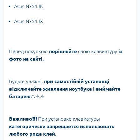
Asus N751JK
Asus N751JX
Перед покупкою
порівняйте
свою клавиатуру
із
фото на сайті.
Будьте уважні,
при самостійній установці
відключайте живлення ноутбука і виймайте
батарею
⚠️⚠️⚠️
Важливо❗️❗️❗️
При установке клавиатуры
категорически запрещается использовать
любого рода клей.