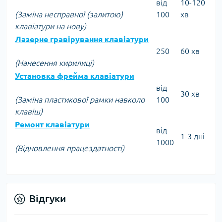
від
10-120
(Заміна несправної (залитою)
100
хв
клавіатури на нову)
Лазерне гравірування клавіатури
250
60 хв
(Нанесення кирилиці)
Установка фрейма клавіатури
від
30 хв
(Заміна пластикової рамки навколо
100
клавіш)
Ремонт клавіатури
від
1-3 дні
1000
(Відновлення працездатності)
Відгуки