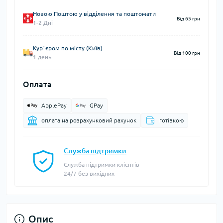
Новою Поштою у відділення та поштомати
Від 65 грн
1-2 Дні
Курʼєром по місту (Київ)
Від 100 грн
1 день
Оплата
ApplePay
GPay
оплата на розрахунковий рахунок
готівкою
Служба підтримки
Служба підтримки клієнтів
24/7 без вихідних
Опис