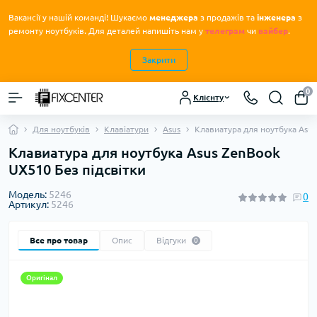
Вакансії у нашій команді! Шукаємо
менеджера
з продажів та
інженера
з
.
ремонту ноутбуків
Для деталей напишіть нам у
телеграм
чи
вайбер
.
Закрити
0
Клієнту
Для ноутбуків
Клавіатури
Asus
Клавиатура для ноутбука Asus
Клавиатура для ноутбука Asus ZenBook
UX510 Без підсвітки
Модель:
5246
0
Артикул:
5246
Все про товар
Опис
Відгуки
0
Оригінал