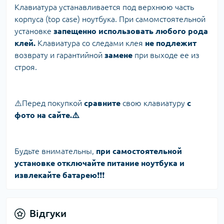
Клавиатура устанавливается под верхнюю часть
корпуса (top case) ноутбука. При самомстоятельной
установке
запещенно использовать любого рода
клей.
Клавиатура со следами клея
не подлежит
возврату и гарантийной
замене
при выходе ее из
строя.
⚠️Перед покупкой
сравните
свою клавиатуру
с
фото на сайте.⚠️
Будьте внимательны,
при самостоятельной
установке отключайте питание ноутбука и
извлекайте батарею
❗️❗️❗️
Відгуки