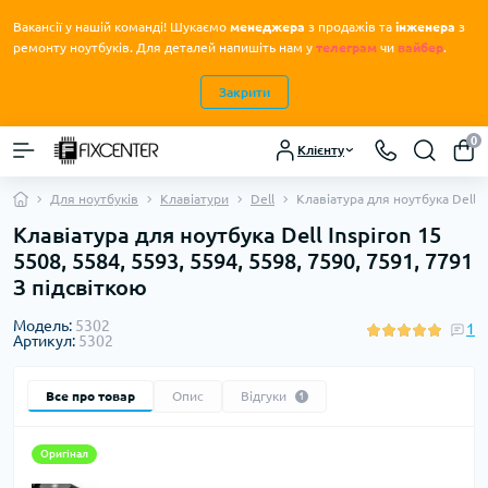
Вакансії у нашій команді! Шукаємо
менеджера
з продажів та
інженера
з
.
ремонту ноутбуків
Для деталей напишіть нам у
телеграм
чи
вайбер
.
Закрити
0
Клієнту
Для ноутбуків
Клавіатури
Dell
Клавіатура для ноутбука Dell I
Клавіатура для ноутбука Dell Inspiron 15
5508, 5584, 5593, 5594, 5598, 7590, 7591, 7791
З підсвіткою
Модель:
5302
1
Артикул:
5302
Все про товар
Опис
Відгуки
1
Оригінал