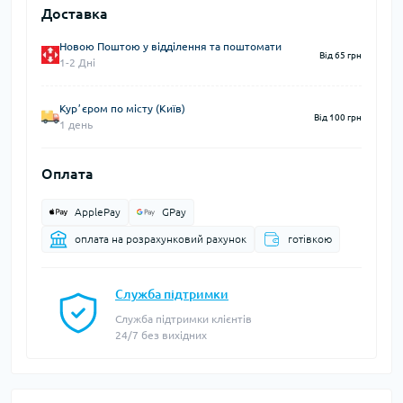
Доставка
Новою Поштою у відділення та поштомати
Від 65 грн
1-2 Дні
Курʼєром по місту (Київ)
Від 100 грн
1 день
Оплата
ApplePay
GPay
оплата на розрахунковий рахунок
готівкою
Служба підтримки
Служба підтримки клієнтів
24/7 без вихідних