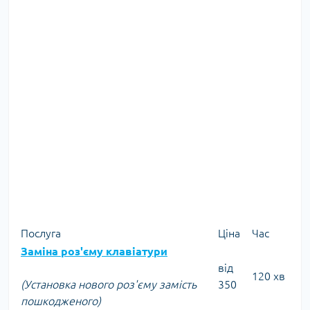
Послуга
Ціна
Час
Заміна роз'єму клавіатури
від
120 хв
(Установка нового роз'єму замість
350
пошкодженого)