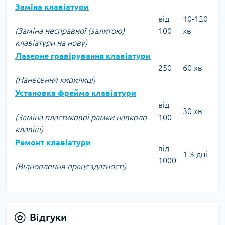
Заміна клавіатури
від
10-120
(Заміна несправної (залитою)
100
хв
клавіатури на нову)
Лазерне гравірування клавіатури
250
60 хв
(Нанесення кирилиці)
Установка фрейма клавіатури
від
30 хв
(Заміна пластикової рамки навколо
100
клавіш)
Ремонт клавіатури
від
1-3 дні
1000
(Відновлення працездатності)
Відгуки