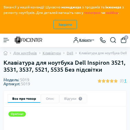
Вакансії у нашій команді! Шукаємо
менеджера
з продажів та
інженера
з
.
ремонту ноутбуків
Для деталей напишіть нам у
телеграм
чи
вайбер
.
Закрити
0
Клієнту
Для ноутбуків
Клавіатури
Dell
Клавіатура для ноутбука Dell I
Клавіатура для ноутбука Dell Inspiron 3521,
3531, 3537, 5521, 5535 Без підсвітки
Модель:
5019
1
Артикул:
5019
Все про товар
Опис
Відгуки
1
Оригінал