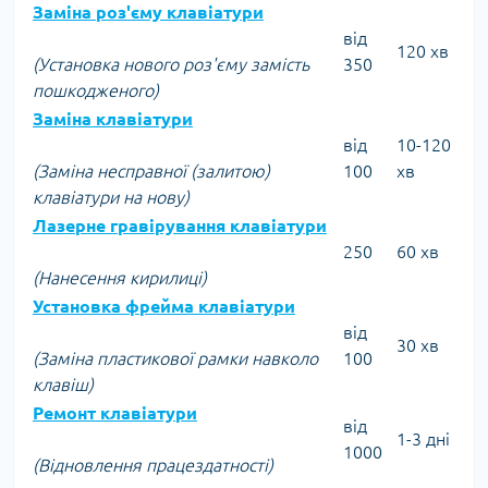
Заміна роз'єму клавіатури
від
120 хв
(Установка нового роз'єму замість
350
пошкодженого)
Заміна клавіатури
від
10-120
(Заміна несправної (залитою)
100
хв
клавіатури на нову)
Лазерне гравірування клавіатури
250
60 хв
(Нанесення кирилиці)
Установка фрейма клавіатури
від
30 хв
(Заміна пластикової рамки навколо
100
клавіш)
Ремонт клавіатури
від
1-3 дні
1000
(Відновлення працездатності)