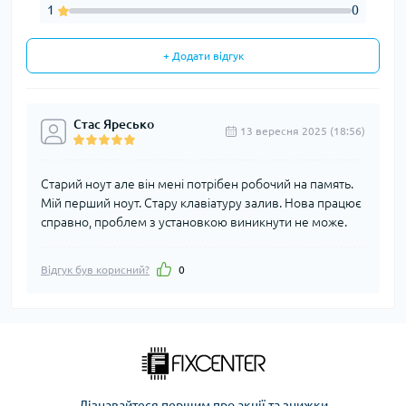
1
0
+ Додати відгук
Стас Яресько
13 вересня 2025 (18:56)
Старий ноут але він мені потрібен робочий на память.
Мій перший ноут. Стару клавіатуру залив. Нова працює
справно, проблем з установкою виникнути не може.
Відгук був корисний?
0
Дізнавайтеся першим про акції та знижки