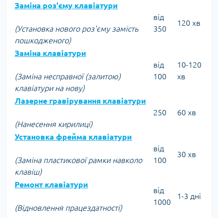
Заміна роз'єму клавіатури
від
120 хв
(Установка нового роз'єму замість
350
пошкодженого)
Заміна клавіатури
від
10-120
(Заміна несправної (залитою)
100
хв
клавіатури на нову)
Лазерне гравірування клавіатури
250
60 хв
(Нанесення кирилиці)
Установка фрейма клавіатури
від
30 хв
(Заміна пластикової рамки навколо
100
клавіш)
Ремонт клавіатури
від
1-3 дні
1000
(Відновлення працездатності)