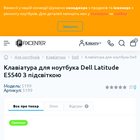
Вакансії у нашій команді! Шукаємо
менеджера
з продажів та
інженера
з
.
ремонту ноутбуків
Для деталей напишіть нам у
телеграм
чи
вайбер
.
Закрити
0
Клієнту
Для ноутбуків
Клавіатури
Dell
Клавіатура для ноутбука Dell L
Клавіатура для ноутбука Dell Latitude
E5540 З підсвіткою
Модель:
5199
0
Артикул:
5199
Все про товар
Опис
Відгуки
0
Оригінал