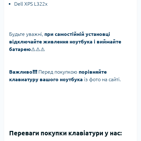
Dell XPS L322x
Будьте уважні,
при самостійній установці
відключайте живлення ноутбука і виймайте
батарею
⚠️⚠️⚠️
Важливо❗️❗️❗️
Перед покупкою
порівняйте
клавиатуру вашого ноутбука
із фото на сайті.
Переваги покупки клавіатури у нас: