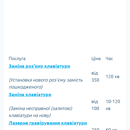
Послуга
Ціна
Час
Заміна роз'єму клавіатури
від
120 хв
(Установка нового роз'єму замість
350
пошкодженого)
Заміна клавіатури
від
10-120
(Заміна несправної (залитою)
100
хв
клавіатури на нову)
Лазерне гравірування клавіатури
250
60 хв