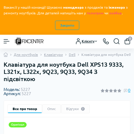
Вакансії у нашій команді! Шукаємо
менеджера
з продажів та
інженера
з
.
ремонту ноутбуків
Для деталей напишіть нам у
телеграм
чи
вайбер
.
Закрити
0
Клієнту
Для ноутбуків
Клавіатури
Dell
Клавіатура для ноутбука Dell 
Клавіатура для ноутбука Dell XPS13 9333,
L321x, L322x, 9Q23, 9Q33, 9Q34 З
підсвіткою
Модель:
5227
0
Артикул:
5227
Все про товар
Опис
Відгуки
0
Оригінал