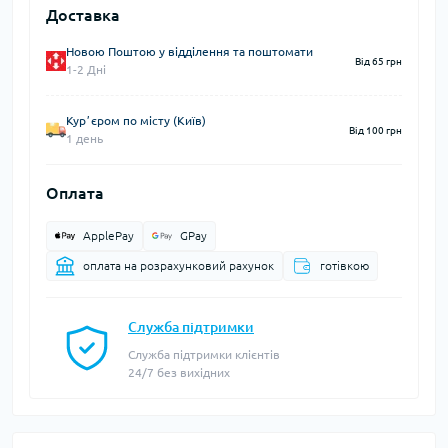
Доставка
Новою Поштою у відділення та поштомати
Від 65 грн
1-2 Дні
Курʼєром по місту (Київ)
Від 100 грн
1 день
Оплата
ApplePay
GPay
оплата на розрахунковий рахунок
готівкою
Служба підтримки
Служба підтримки клієнтів
24/7 без вихідних