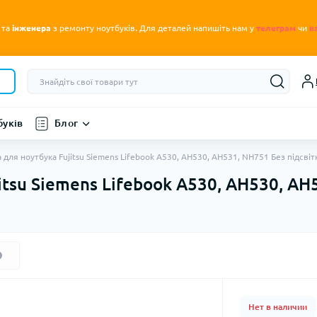
.
 та
інженера
з ремонту ноутбуків
Для деталей напишіть нам у
телеграм
чи
в
буків
Блог
 для ноутбука Fujitsu Siemens Lifebook A530, AH530, AH531, NH751 Без підсвіт
itsu Siemens Lifebook A530, AH530, AH
Нет в наличии