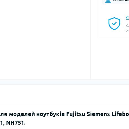
С
С
2
ля моделей ноутбуків Fujitsu Siemens Lifeb
1, NH751.