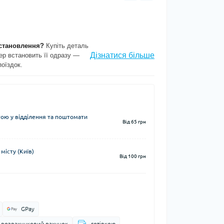
становлення?
Купіть деталь
Дізнатися більше
ер встановить її одразу —
поїздок.
ю у відділення та поштомати
Від 65 грн
місту (Київ)
Від 100 грн
GPay
а розрахунковий рахунок
готівкою