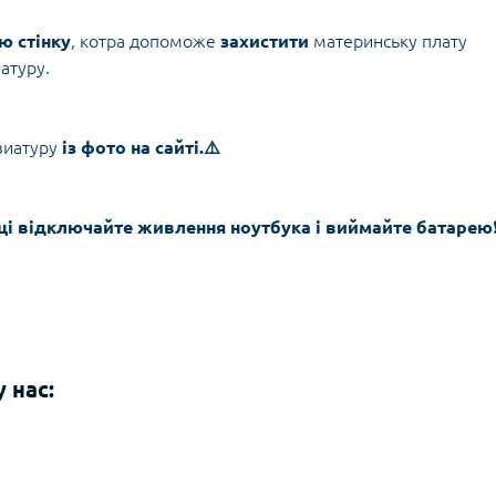
ю стінку
, котра допоможе
захистити
материнську плату
атуру.
виатуру
із фото на сайті.⚠️
вці відключайте живлення ноутбука і виймайте батарею
❗
 нас: