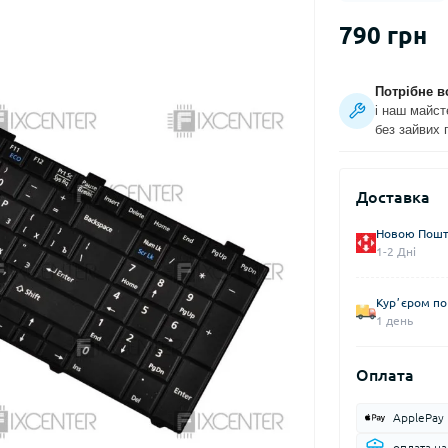
790 грн
Потрібне в
і наш майст
без зайвих 
Доставка
Новою Пошто
1-2 Дні
Курʼєром по 
1 день
Оплата
ApplePay
оплата н