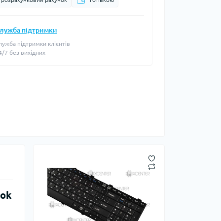
лужба підтримки
лужба підтримки клієнтів
4/7 без вихідних
ook