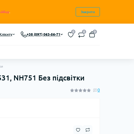
айбер
.
Закрити
0
0
0
Клієнту
+38 (097) 063-56-71
ки
531, NH751 Без підсвітки
0