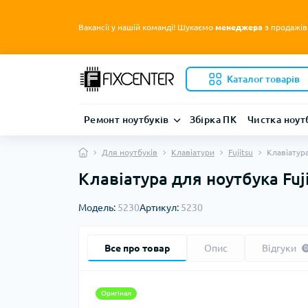
Вакансії у нашій команді! Шукаємо
менеджера
з продажів
Каталог товарів
Ремонт ноутбуків
Збірка ПК
Чистка ноут
Для ноутбуків
Клавіатури
Fujitsu
Клавіатура
Клавіатура для ноутбука Fuj
Модель:
5230
Артикул:
5230
Все про товар
Опис
Відгуки
0
Оригінал