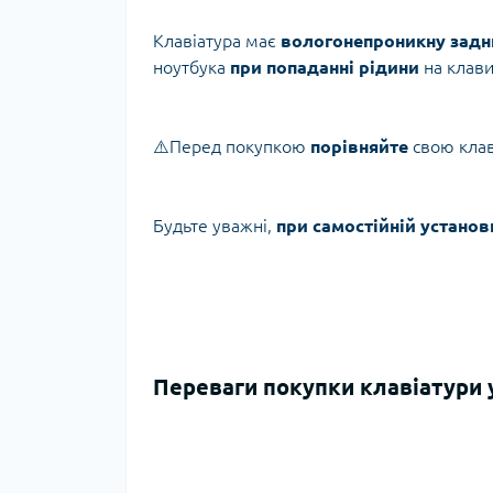
Клавіатура має
вологонепроникну задн
ноутбука
при попаданні рідини
на клави
⚠️Перед покупкою
порівняйте
свою кла
Будьте уважні,
при самостійній устано
Переваги покупки клавіатури у