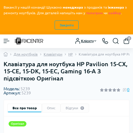
Вакансії у нашій команді! Шукаємо
менеджера
з продажів та
інженера
з
.
ремонту ноутбуків
Для деталей напишіть нам у
телеграм
чи
вайбер
.
Закрити
0
Клієнту
Для ноутбуків
Клавіатури
HP
Клавіатура для ноутбука HP Pavi
Клавіатура для ноутбука HP Pavilion 15-CX,
15-CE, 15-DK, 15-EC, Gaming 16-A З
підсвіткою Оригінал
Модель:
5239
0
Артикул:
5239
Все про товар
Опис
Відгуки
0
Оригінал