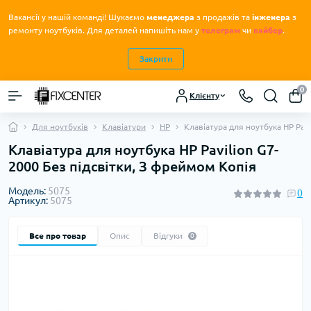
Вакансії у нашій команді! Шукаємо
менеджера
з продажів та
інженера
з
.
ремонту ноутбуків
Для деталей напишіть нам у
телеграм
чи
вайбер
.
Закрити
0
Клієнту
Для ноутбуків
Клавіатури
HP
Клавіатура для ноутбука HP Pav
Клавіатура для ноутбука HP Pavilion G7-
2000 Без підсвітки, З фреймом Копія
Модель:
5075
0
Артикул:
5075
Все про товар
Опис
Відгуки
0