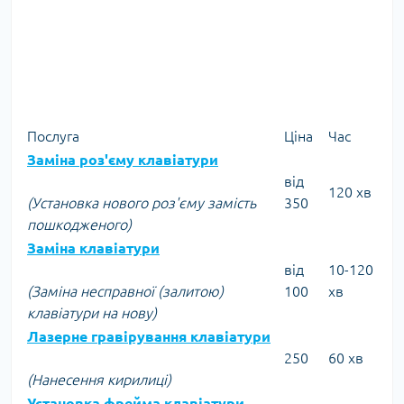
Послуга
Ціна
Час
Заміна роз'єму клавіатури
від
120 хв
(Установка нового роз'єму замість
350
пошкодженого)
Заміна клавіатури
від
10-120
(Заміна несправної (залитою)
100
хв
клавіатури на нову)
Лазерне гравірування клавіатури
250
60 хв
(Нанесення кирилиці)
Установка фрейма клавіатури