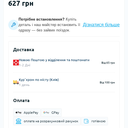
627 грн
Потрібне встановлення?
Купіть
Дізнатися більше
деталь і наш майстер встановить її
одразу — без зайвих поїздок.
Доставка
Новою Поштою у відділення та поштомати
Від 65 грн
1-2 Дні
Курʼєром по місту (Київ)
Від 100 грн
1 день
Оплата
ApplePay
GPay
оплата на розрахунковий рахунок
готівкою