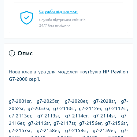
Служба підтримки
Служба підтримки клієнтів
24/7 без вихідних
Опис
Нова клавіатура для моделей ноутбуків
HP Pavilion
G7-2000 серії.
g7-2001sr, g7-2025sr, g7-2028er, g7-2028sr, g7-
2052sr, g7-2053sr, g7-2110sr, g7-2112er, g7-2112sr,
g7-2113er, g7-2113sr, g7-2114er, g7-2114sr, g7-
2116er, g7-2116sr, g7-2117sr, g7-2156er, g7-2156sr,
g7-2157sr, g7-2158er, g7-2158sr, g7-2159er, g7-