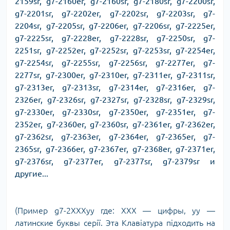
2159sr, g7-2160er, g7-2160sr, g7-2180sr, g7-2200sr,
g7-2201sr, g7-2202er, g7-2202sr, g7-2203sr, g7-
2204sr, g7-2205sr, g7-2206er, g7-2206sr, g7-2225er,
g7-2225sr, g7-2228er, g7-2228sr, g7-2250sr, g7-
2251sr, g7-2252er, g7-2252sr, g7-2253sr, g7-2254er,
g7-2254sr, g7-2255sr, g7-2256sr, g7-2277er, g7-
2277sr, g7-2300er, g7-2310er, g7-2311er, g7-2311sr,
g7-2313er, g7-2313sr, g7-2314er, g7-2316er, g7-
2326er, g7-2326sr, g7-2327sr, g7-2328sr, g7-2329sr,
g7-2330er, g7-2330sr, g7-2350er, g7-2351er, g7-
2352er, g7-2360er, g7-2360sr, g7-2361er, g7-2362er,
g7-2362sr, g7-2363er, g7-2364er, g7-2365er, g7-
2365sr, g7-2366er, g7-2367er, g7-2368er, g7-2371er,
g7-2376sr, g7-2377er, g7-2377sr, g7-2379sr и
другие...
(Пример g7-2XXXyy где: ХХХ — цифры, уу —
латинские буквы серії. Эта Клавіатура підходить на