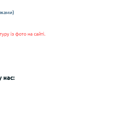
пками)
ру із фото на сайті.
 нас: