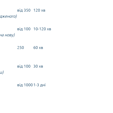
від 350
120 хв
одженого)
від 100
10-120 хв
на нову)
250
60 хв
від 100
30 хв
ш)
від 1000
1-3 дні