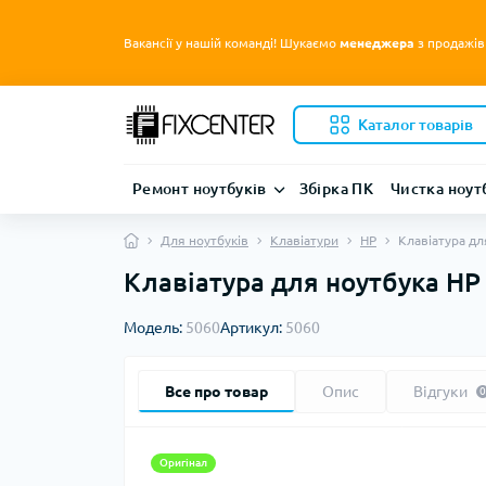
Вакансії у нашій команді! Шукаємо
менеджера
з продажів
Каталог товарів
Ремонт ноутбуків
Збірка ПК
Чистка ноут
Для ноутбуків
Клавіатури
HP
Клавіатура дл
Клавіатура для ноутбука HP 
Модель:
5060
Артикул:
5060
Все про товар
Опис
Відгуки
0
Оригінал