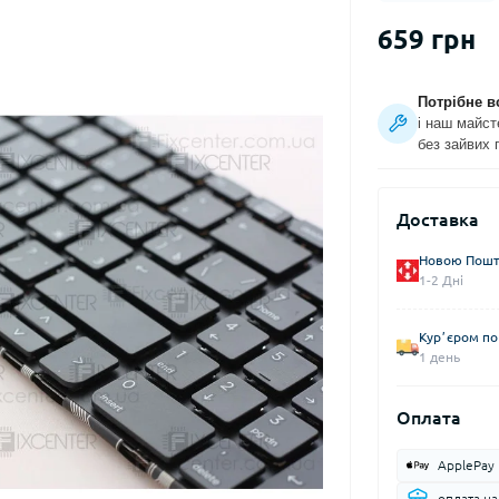
659 грн
Потрібне в
і наш майст
без зайвих 
Доставка
Новою Пошто
1-2 Дні
Курʼєром по 
1 день
Оплата
ApplePay
оплата н