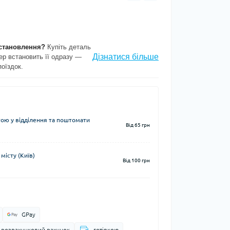
становлення?
Купіть деталь
Дізнатися більше
ер встановить її одразу —
поїздок.
ю у відділення та поштомати
Від 65 грн
місту (Київ)
Від 100 грн
GPay
а розрахунковий рахунок
готівкою