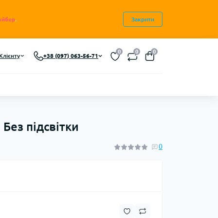
айбер
.
Закрити
0
0
0
Клієнту
+38 (097) 063-56-71
 Без підсвітки
0