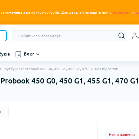
.
 та
інженера
з ремонту ноутбуків
Для деталей напишіть нам у
телеграм
чи
в
буків
Блог
я ноутбука HP Probook 450 G0, 450 G1, 455 G1, 470 G1 Без підсвітки
Probook 450 G0, 450 G1, 455 G1, 470 G1
Нет в наличии