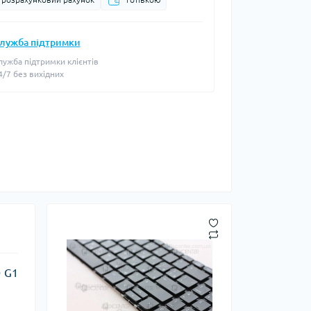
лужба підтримки
лужба підтримки клієнтів
4/7 без вихідних
0 G1