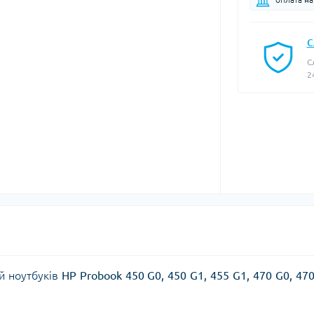
С
С
2
й ноутбуків
HP Probook 450 G0, 450 G1, 455 G1, 470 G0, 47