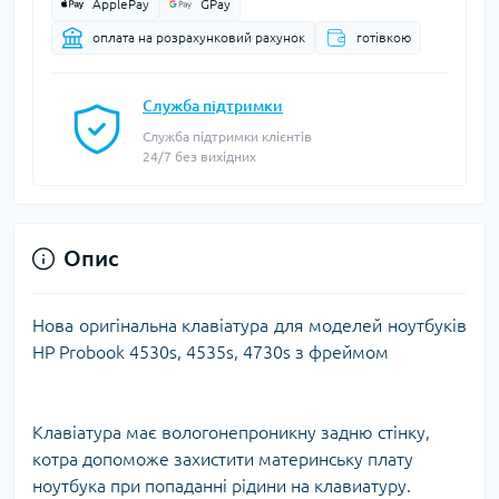
ApplePay
GPay
оплата на розрахунковий рахунок
готівкою
Служба підтримки
Служба підтримки клієнтів
24/7 без вихідних
Опис
Нова оригінальна клавіатура для моделей ноутбуків
HP Probook 4530s, 4535s, 4730s з фреймом
Клавіатура має вологонепроникну задню стінку,
котра допоможе захистити материнську плату
ноутбука при попаданні рідини на клавиатуру.