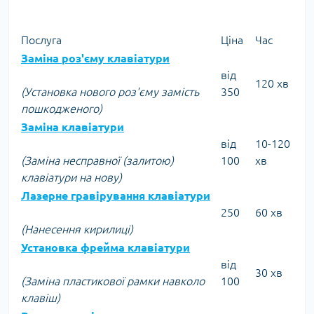
Послуга
Ціна
Час
Заміна роз'єму клавіатури
від
120 хв
(Установка нового роз'єму замість
350
пошкодженого)
Заміна клавіатури
від
10-120
(Заміна несправної (залитою)
100
хв
клавіатури на нову)
Лазерне гравірування клавіатури
250
60 хв
(Нанесення кирилиці)
Установка фрейма клавіатури
від
30 хв
(Заміна пластикової рамки навколо
100
клавіш)