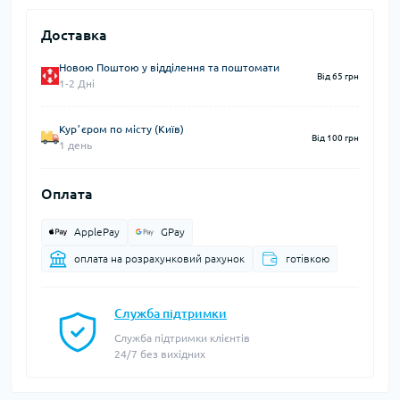
Доставка
Новою Поштою у відділення та поштомати
Від 65 грн
1-2 Дні
Курʼєром по місту (Київ)
Від 100 грн
1 день
Оплата
ApplePay
GPay
оплата на розрахунковий рахунок
готівкою
Служба підтримки
Служба підтримки клієнтів
24/7 без вихідних