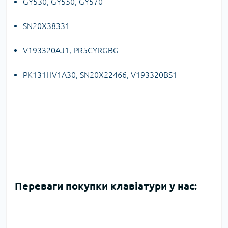
GY530, GY550, GY570
SN20X38331
V193320AJ1, PR5CYRGBG
PK131HV1A30, SN20X22466, V193320BS1
Переваги покупки клавіатури у нас: