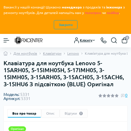
Вакансії у нашій команді! Шукаємо
менеджера
з продажів та
інженера
з
.
ремонту ноутбуків
Для деталей напишіть нам у
телеграм
чи
вайбер
.
Закрити
0
Клієнту
Для ноутбуків
Клавіатури
Lenovo
Клавіатура для ноутбука Le
Клавіатура для ноутбука Lenovo 5-
15ARH05, 5-15IMH05H, 5-17IMH05, 3-
15IMH05, 3-15ARH05, 3-15ACH05, 3-15ACH6,
3-15IHU6 З підсвіткою (BLUE) Оригінал
Модель:
5331
0
Артикул:
5331
Все про товар
Опис
Відгуки
0
Оригінал