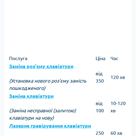
Послуга
Ціна
Час
Заміна роз'єму клавіатури
від
120 хв
(Установка нового роз'єму замість
350
пошкодженого)
Заміна клавіатури
від
10-120
(Заміна несправної (залитою)
100
хв
клавіатури на нову)
Лазерне гравірування клавіатури
250
60 хв