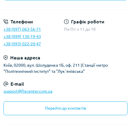
Політика безпеки
Телефони
Графік роботи
+38 (097) 063-56-71
Пн-Пт: з 11 до 18
+38 (099) 130-19-43
+38 (093) 022-20-47
Наша адреса
Київ, 02000, вул. Шолуденка 1Б, оф. 211 |Станції метро
"Політехнічний інститут" та "Лукʼянівська"
E-mail
support@fixcenter.com.ua
Перейти до контактів