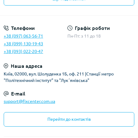
Політика безпеки
Телефони
Графік роботи
+38 (097) 063-56-71
Пн-Пт: з 11 до 18
+38 (099) 130-19-43
+38 (093) 022-20-47
Наша адреса
Київ, 02000, вул. Шолуденка 1Б, оф. 211 |Станції метро
"Політехнічний інститут" та "Лукʼянівська"
E-mail
support@fixcenter.com.ua
Перейти до контактів