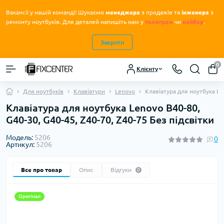
Вакансії у нашій команді! Шукаємо
менеджера
з продажів та
інженера
з
.
ремонту ноутбуків
Для деталей напишіть нам у
телеграм
чи
вайбер
.
Закрити
0
Клієнту
Для ноутбуків
Клавіатури
Lenovo
Клавіатура для ноутбука Le
Клавіатура для ноутбука Lenovo B40-80,
G40-30, G40-45, Z40-70, Z40-75 Без підсвітки
Модель:
5206
0
Артикул:
5206
Все про товар
Опис
Відгуки
0
Оригінал