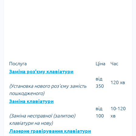
Послуга
Ціна
Час
Заміна роз'єму клавіатури
від
120 хв
(Установка нового роз'єму замість
350
пошкодженого)
Заміна клавіатури
від
10-120
(Заміна несправної (залитою)
100
хв
клавіатури на нову)
Лазерне гравірування клавіатури