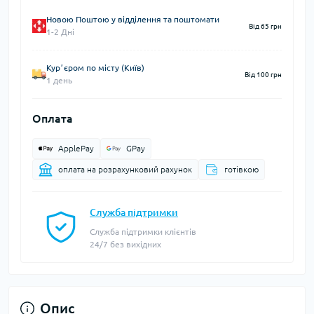
Новою Поштою у відділення та поштомати
Від 65 грн
1-2 Дні
Курʼєром по місту (Київ)
Від 100 грн
1 день
Оплата
ApplePay
GPay
оплата на розрахунковий рахунок
готівкою
Служба підтримки
Служба підтримки клієнтів
24/7 без вихідних
Опис