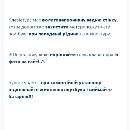
Клавіатура має
вологонепроникну задню стінку
,
котра допоможе
захистити
материнську плату
ноутбука
при попаданні рідини
на клавиатуру.
⚠️Перед покупкою
порівняйте
свою клавиатуру
із
фото на сайті.⚠️
Будьте уважні,
при самостійній установці
відключайте живлення ноутбука і виймайте
батарею
❗️❗️❗️