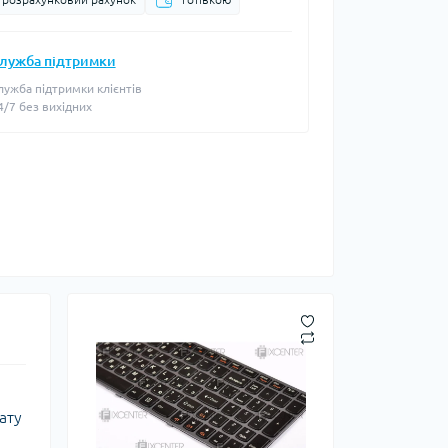
лужба підтримки
лужба підтримки клієнтів
4/7 без вихідних
ату