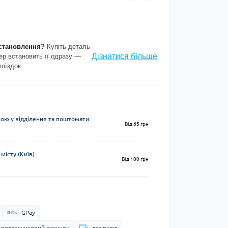
становлення?
Купіть деталь
Дізнатися більше
ер встановить її одразу —
поїздок.
ю у відділення та поштомати
Від 65 грн
місту (Київ)
Від 100 грн
GPay
а розрахунковий рахунок
готівкою