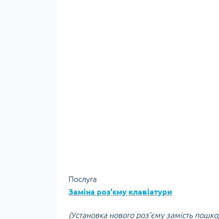
Послуга
Заміна роз'єму клавіатури
(Установка нового роз'єму замість пошк