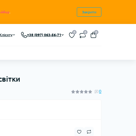
айбер
.
Закрити
0
0
0
Клієнту
+38 (097) 063-56-71
світки
0