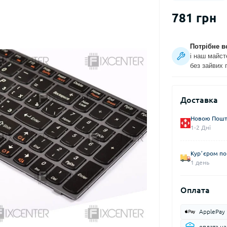
781 грн
Потрібне в
і наш майст
без зайвих 
Доставка
Новою Пошто
1-2 Дні
Курʼєром по 
1 день
Оплата
ApplePay
оплата н