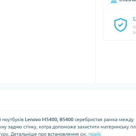
С
С
2
й ноутбуків
Lenovo M5400, B5400
серебристая рамка между
ну задню стінку, котра допоможе захистити материнську пл
туру.
Детальніше про встановлення см.
прайс