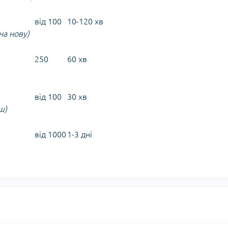
від 100
10-120 хв
на нову)
250
60 хв
від 100
30 хв
ш)
від 1000
1-3 дні