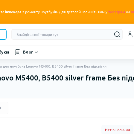
.
 та
інженера
з ремонту ноутбуків
Для деталей напишіть нам у
телеграм
чи
в
буків
Блог
а для ноутбука Lenovo M5400, B5400 silver frame Без підсвітки
ovo M5400, B5400 silver frame Без під
Нет в наличии