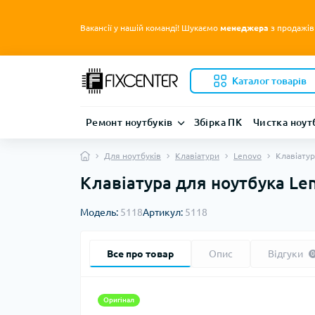
Вакансії у нашій команді! Шукаємо
менеджера
з продажів
Каталог товарів
Ремонт ноутбуків
Збірка ПК
Чистка ноут
Для ноутбуків
Клавіатури
Lenovo
Клавіатур
Клавіатура для ноутбука Len
Модель:
5118
Артикул:
5118
Все про товар
Опис
Відгуки
0
Оригінал