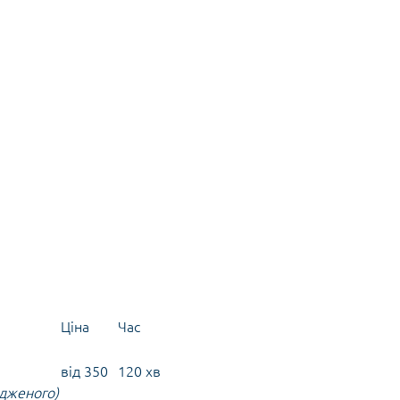
Ціна
Час
від 350
120 хв
одженого)