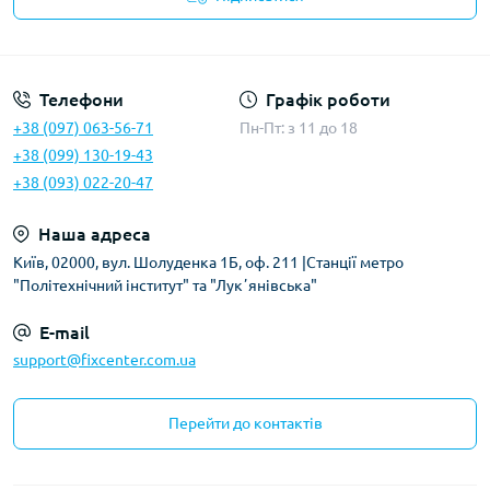
Політика безпеки
Телефони
Графік роботи
+38 (097) 063-56-71
Пн-Пт: з 11 до 18
+38 (099) 130-19-43
+38 (093) 022-20-47
Наша адреса
Київ, 02000, вул. Шолуденка 1Б, оф. 211 |Станції метро
"Політехнічний інститут" та "Лукʼянівська"
E-mail
support@fixcenter.com.ua
Перейти до контактів