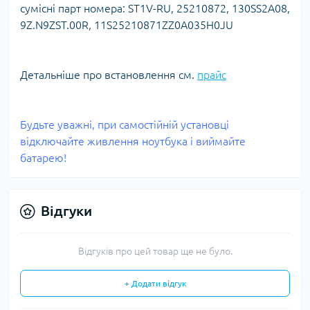
сумісні парт номера: ST1V-RU, 25210872, 130SS2A08,
9Z.N9ZST.00R, 11S25210871ZZ0A035H0JU
Детальніше про встановлення см.
прайс
Будьте уважні, при самостійній установці
відключайте живлення ноутбука і виймайте
батарею!
Відгуки
Відгуків про цей товар ще не було.
+ Додати відгук