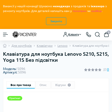
Вакансії у нашій команді! Шукаємо
менеджера
з продажів та
інженера
з
.
ремонту ноутбуків
Для деталей напишіть нам у
телеграм
чи
вайбер
.
Закрити
0
Клієнту
Для ноутбуків
Клавіатури
Lenovo
Клавіатура для ноутбука Len
Клавіатура для ноутбука Lenovo S210, S215,
Yoga 11S Без підсвітки
Модель:
5096
0
Артикул:
5096
Все про товар
Опис
Відгуки
0
Оригінал