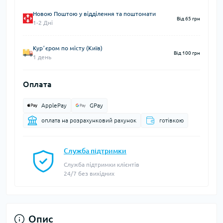
Новою Поштою у відділення та поштомати
Від 65 грн
1-2 Дні
Курʼєром по місту (Київ)
Від 100 грн
1 день
Оплата
ApplePay
GPay
оплата на розрахунковий рахунок
готівкою
Служба підтримки
Служба підтримки клієнтів
24/7 без вихідних
Опис