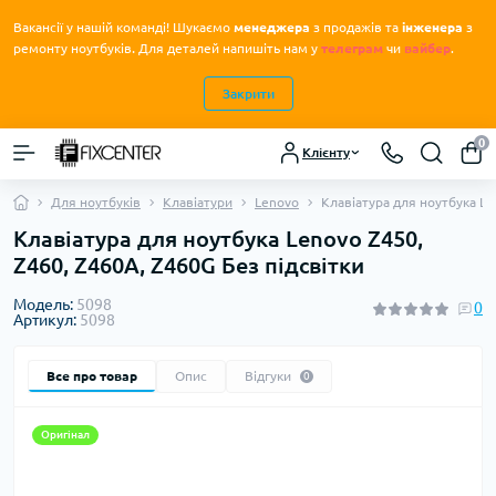
Вакансії у нашій команді! Шукаємо
менеджера
з продажів та
інженера
з
.
ремонту ноутбуків
Для деталей напишіть нам у
телеграм
чи
вайбер
.
Закрити
0
Клієнту
Для ноутбуків
Клавіатури
Lenovo
Клавіатура для ноутбука Le
Клавіатура для ноутбука Lenovo Z450,
Z460, Z460A, Z460G Без підсвітки
Модель:
5098
0
Артикул:
5098
Все про товар
Опис
Відгуки
0
Оригінал