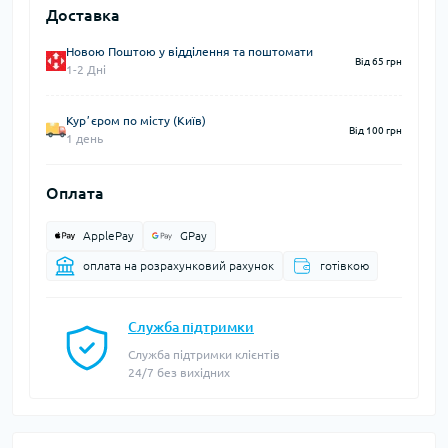
Доставка
Новою Поштою у відділення та поштомати
Від 65 грн
1-2 Дні
Курʼєром по місту (Київ)
Від 100 грн
1 день
Оплата
ApplePay
GPay
оплата на розрахунковий рахунок
готівкою
Служба підтримки
Служба підтримки клієнтів
24/7 без вихідних