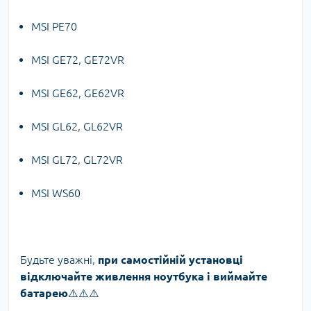
MSI PE70
MSI GE72, GE72VR
MSI GE62, GE62VR
MSI GL62, GL62VR
MSI GL72, GL72VR
MSI WS60
Будьте уважні,
при самостійній установці
відключайте живлення ноутбука і виймайте
батарею
⚠️⚠️⚠️