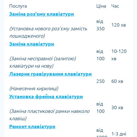
Послуга
Ціна
Час
Заміна роз'єму клавіатури
від
120 хв
(Установка нового роз'єму замість
350
пошкодженого)
Заміна клавіатури
від
10-120
(Заміна несправної (залитою)
100
хв
клавіатури на нову)
Лазерне гравірування клавіатури
250
60 хв
(Нанесення кирилиці)
Установка фрейма клавіатури
від
30 хв
(Заміна пластикової рамки навколо
100
клавіш)
Ремонт клавіатури
від
1-3 дні