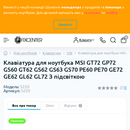
Вакансії у нашій команді! Шукаємо
менеджера
з продажів та
інженера
з
.
ремонту ноутбуків
Для деталей напишіть нам у
телеграм
чи
вайбер
.
Закрити
0
Клієнту
Для ноутбуків
Клавіатури
MSI
Клавіатура для ноутбука MSI G
Клавіатура для ноутбука MSI GT72 GP72
GS60 GT62 GS62 GS63 GS70 PE60 PE70 GE72
GE62 GL62 GL72 З підсвіткою
Модель:
5220
0
Артикул:
5220
Все про товар
Опис
Відгуки
0
Оригінал