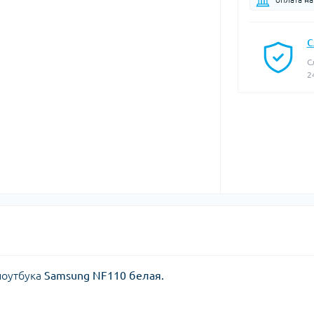
С
С
2
ноутбука
Samsung NF110 белая.