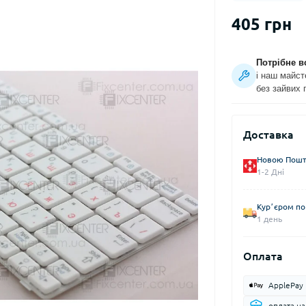
405 грн
Потрібне в
і наш майст
без зайвих 
Доставка
Новою Пошто
1-2 Дні
Курʼєром по 
1 день
Оплата
ApplePay
оплата н