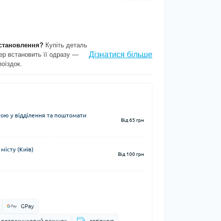
становлення?
Купіть деталь
Дізнатися більше
ер встановить її одразу —
поїздок.
ю у відділення та поштомати
Від 65 грн
місту (Київ)
Від 100 грн
GPay
а розрахунковий рахунок
готівкою