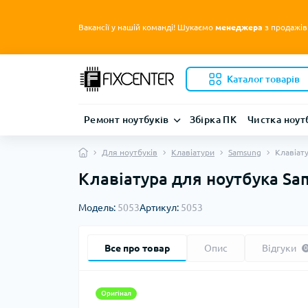
Вакансії у нашій команді! Шукаємо
менеджера
з продажів
Каталог товарів
Ремонт ноутбуків
Збірка ПК
Чистка ноут
Для ноутбуків
Клавіатури
Samsung
Клавіат
Клавіатура для ноутбука Sa
Модель:
5053
Артикул:
5053
Все про товар
Опис
Відгуки
0
Оригінал