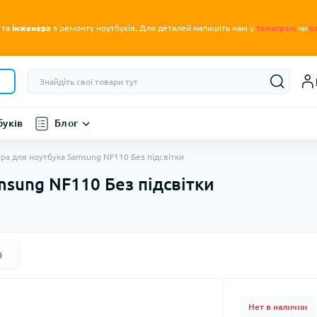
.
 та
інженера
з ремонту ноутбуків
Для деталей напишіть нам у
телеграм
чи
в
буків
Блог
ура для ноутбука Samsung NF110 Без підсвітки
msung NF110 Без підсвітки
Нет в наличии