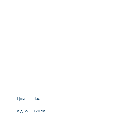
Ціна
Час
від 350
120 хв