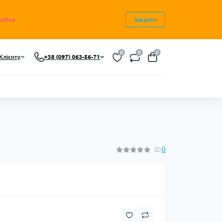
айбер
.
Закрити
0
0
0
Клієнту
+38 (097) 063-56-71
0