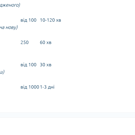
одженого)
від 100
10-120 хв
на нову)
250
60 хв
від 100
30 хв
ш)
від 1000
1-3 дні