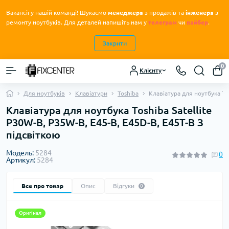
Вакансії у нашій команді! Шукаємо
менеджера
з продажів та
інженера
з
.
ремонту ноутбуків
Для деталей напишіть нам у
телеграм
чи
вайбер
.
Закрити
0
Клієнту
Для ноутбуків
Клавіатури
Toshiba
Клавіатура для ноутбука To
Клавіатура для ноутбука Toshiba Satellite
P30W-B, P35W-B, E45-B, E45D-B, E45T-B З
підсвіткою
Модель:
5284
0
Артикул:
5284
Все про товар
Опис
Відгуки
0
Оригінал