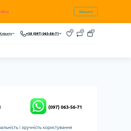
айбер
.
Закрити
0
0
0
Клієнту
+38 (097) 063-56-71
1
(097) 063-56-71
альність і зручність користування