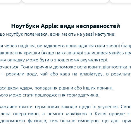
Ноутбуки Apple: види несправностей
 що ноутбук поламався, вони мають на увазі наступне:
 через падіння, випадкового прикладання сили ззовні (нап
закривання кришки (якщо на клавіатурі залишився якийсь п
му випадку може бути в зношеному акумуляторі.
лючається. Точну причину допоможе встановити діагностика 
- розлили воду, чай або кава на клавіатуру, в результат
слідком удару, попадання рідини або інших причин.
ього може стати пошкодження термодатчиків.
 важливо вжити термінових заходів щодо їх усунення. Своє
влена ​​оперативно, а ремонт макбуков в Києві пройде 
 допомогою фахівців, тим більше ймовірно, що дані при