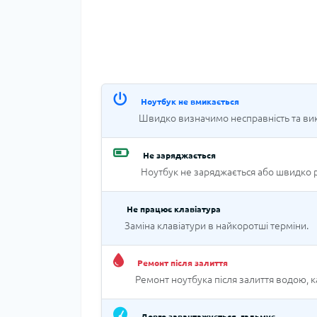
Ноутбук не вмикається
Швидко визначимо несправність та вик
Не заряджається
Ноутбук не заряджається або швидко 
Не працює клавіатура
Заміна клавіатури в найкоротші терміни.
Ремонт після залиття
Ремонт ноутбука після залиття водою, 
Довго завантажується, гальмує