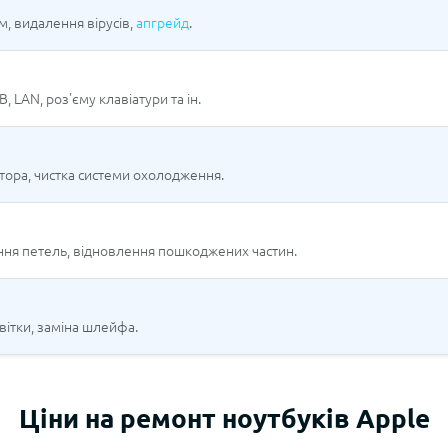
, видалення вірусів,
апгрейд
.
 LAN, роз'єму клавіатури та ін.
тора, чистка системи охолодження.
ння петель, відновлення пошкоджених частин.
вітки, заміна шлейфа.
Ціни на ремонт ноутбуків Apple