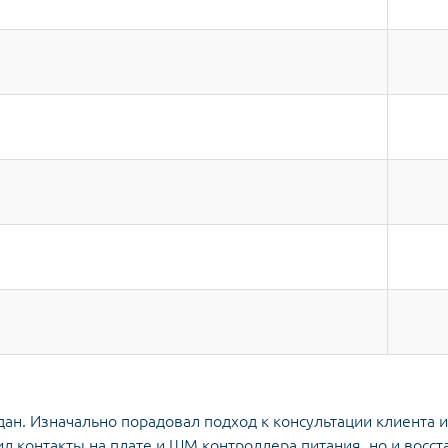
н. Изначально порадовал подход к консультации клиента и 
ил контакты на плате и ШМ контроллера питания, но и восс