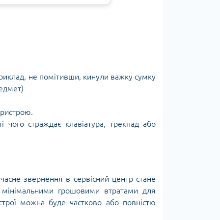
риклад, не помітивши, кинули важку сумку
редмет)
пристрою.
і чого страждає клавіатура, трекпад або
часне звернення в сервісний центр стане
з мінімальними грошовими втратами для
строї можна буде частково або повністю