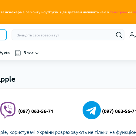
.
 та
інженера
з ремонту ноутбуків
Для деталей напишіть нам у
телеграм
чи
в
буків
Блог
pple
(097) 063-56-71
(097) 063-56-7
ple, користувачі України розраховують не тільки на функціон