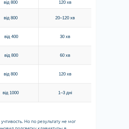
від 800
120 хв
від 800
20–120 хв
від 400
30 хв
від 800
60 хв
від 800
120 хв
від 1000
1–3 дні
учтивость. Но по результату не мог
тановил подсветку клавиатуры в