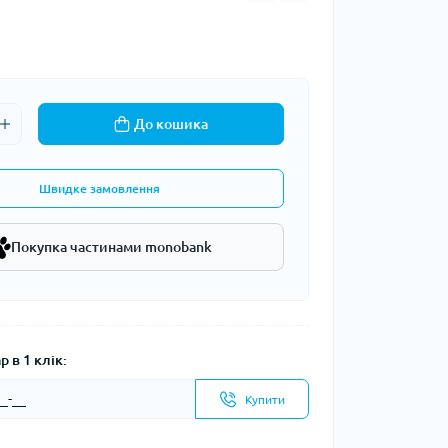
До кошика
Швидке замовлення
Покупка частинами monobank
 в 1 клік:
Купити