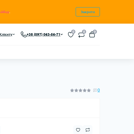
айбер
.
Закрити
0
0
0
Клієнту
+38 (097) 063-56-71
0