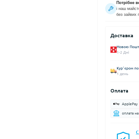
Потрібне в
і наш майст
без зайвих 
Доставка
Новою Пошто
1-2 Дні
Курʼєром по 
1 день
Оплата
ApplePay
оплата н
С