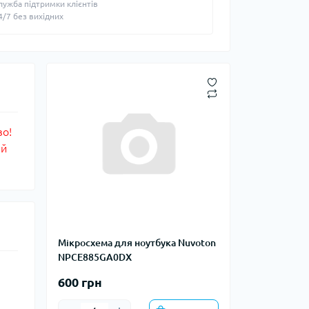
лужба підтримки клієнтів
4/7 без вихідних
о!
ій
Мікросхема для ноутбука Nuvoton
NPCE885GA0DX
600 грн