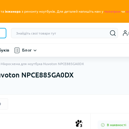
.
 та
інженера
з ремонту ноутбуків
Для деталей напишіть нам у
телеграм
чи
в
буків
Блог
Мікросхема для ноутбука Nuvoton NPCE885GA0DX
Nuvoton NPCE885GA0DX
В наявності
3