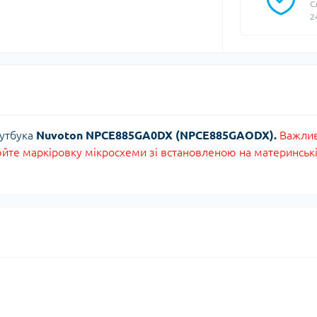
С
2
оутбука
Nuvoton NPCE885GA0DX (NPCE885GAODX).
Важлив
те маркіровку мікросхеми зі встановленою на материнськ