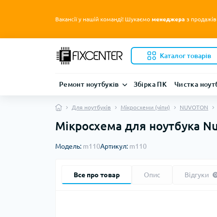
Вакансії у нашій команді! Шукаємо
менеджера
з продажів
Каталог товарів
Ремонт ноутбуків
Збірка ПК
Чистка ноут
Для ноутбуків
Мікросхеми (чіпи)
NUVOTON
Мікросхема для ноутбука 
Модель:
m110
Артикул:
m110
Все про товар
Опис
Відгуки
0