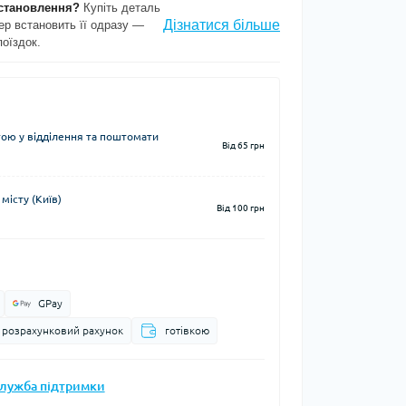
становлення?
Купіть деталь
Дізнатися більше
ер встановить її одразу —
поїздок.
ю у відділення та поштомати
Від 65 грн
місту (Київ)
Від 100 грн
GPay
а розрахунковий рахунок
готівкою
лужба підтримки