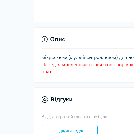
Опис
мікросхема (мультіконтроллером) для н
Перед замовленням обовязково порівнюй
платі.
Відгуки
Відгуків про цей товар ще не було.
+ Додати відгук