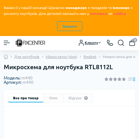
Вакансії у нашій команді! Шукаємо
менеджера
з продажів та
інженера
з
.
ремонту ноутбуків
Для деталей напишіть нам у
телеграм
чи
вайбер
.
Закрити
0
Клієнту
Для ноутбуків
Мікросхеми (чіпи)
Realtek
Микросхема для ноу
Микросхема для ноутбука RTL8112L
Модель:
m440
0
Артикул:
m440
Все про товар
Опис
Відгуки
0