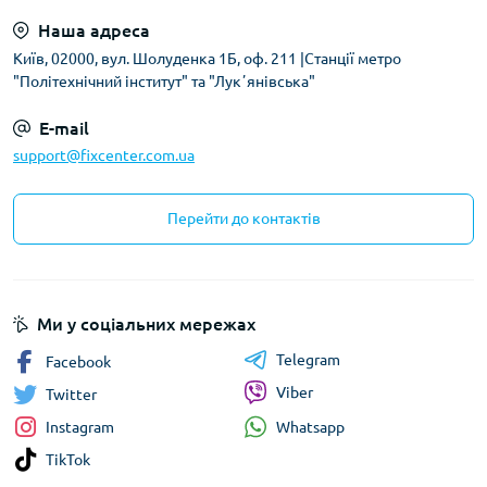
Наша адреса
Київ, 02000, вул. Шолуденка 1Б, оф. 211 |Станції метро
"Політехнічний інститут" та "Лукʼянівська"
E-mail
support@fixcenter.com.ua
Перейти до контактів
Ми у соціальних мережах
Telegram
Facebook
Viber
Twitter
Whatsapp
Instagram
TikTok