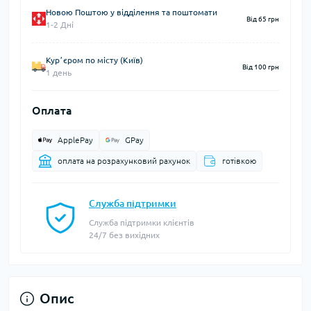
Новою Поштою у відділення та поштомати
Від 65 грн
1-2 Дні
Курʼєром по місту (Київ)
Від 100 грн
1 день
Оплата
ApplePay
GPay
оплата на розрахунковий рахунок
готівкою
Служба підтримки
Служба підтримки клієнтів
24/7 без вихідних
Опис