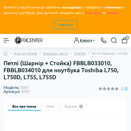
Вакансії у нашій команді! Шукаємо
менеджера
з продажів та
інженера
з
.
ремонту ноутбуків
Для деталей напишіть нам у
телеграм
чи
вайбер
.
Закрити
0
Клієнту
Для ноутбуків
Шарніри, петлі
Toshiba
Петлі (Шарнір + Стойка
Петлі (Шарнір + Стойка) FBBLB033010,
FBBLB034010 для ноутбука Toshiba L750,
L750D, L755, L755D
Модель:
3087
0
Артикул:
3087
Все про товар
Опис
Відгуки
0