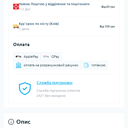
Новою Поштою у відділення та поштомати
Від 65 грн
1-2 Дні
Курʼєром по місту (Київ)
Від 100 грн
1 день
Оплата
ApplePay
GPay
оплата на розрахунковий рахунок
готівкою
Служба підтримки
Служба підтримки клієнтів
24/7 без вихідних
Опис