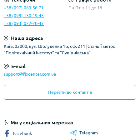
+38 (097) 063-56-71
Пн-Пт: з 11 до 18
+38 (099) 130-19-43
+38 (093) 022-20-47
Наша адреса
Київ, 02000, вул. Шолуденка 1Б, оф. 211 |Станції метро
"Політехнічний інститут" та "Лукʼянівська"
E-mail
support@fixcenter.com.ua
Перейти до контактів
Ми у соціальних мережах
Telegram
Facebook