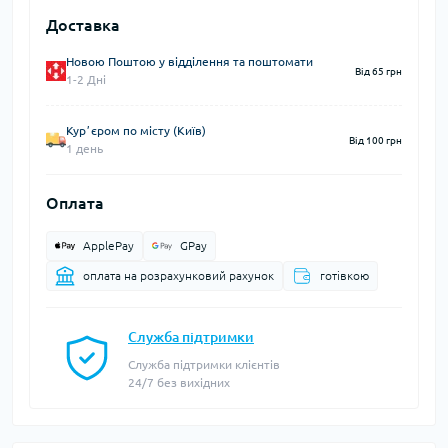
Доставка
Новою Поштою у відділення та поштомати
Від 65 грн
1-2 Дні
Курʼєром по місту (Київ)
Від 100 грн
1 день
Оплата
ApplePay
GPay
оплата на розрахунковий рахунок
готівкою
Служба підтримки
Служба підтримки клієнтів
24/7 без вихідних