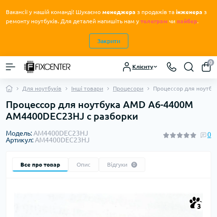
Вакансії у нашій команді! Шукаємо
менеджера
з продажів та
інженера
з
.
ремонту ноутбуків
Для деталей напишіть нам у
телеграм
чи
вайбер
.
Закрити
0
Клієнту
Для ноутбуків
Інші товари
Процесори
Процессор для ноутбу
Процессор для ноутбука AMD A6-4400M
AM4400DEC23HJ с разборки
Модель:
AM4400DEC23HJ
0
Артикул:
AM4400DEC23HJ
Все про товар
Опис
Відгуки
0
3