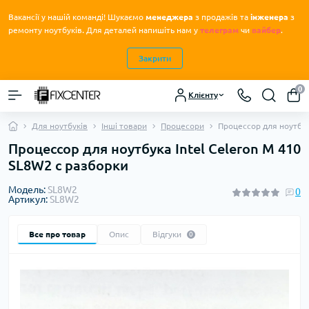
Вакансії у нашій команді! Шукаємо
менеджера
з продажів та
інженера
з
.
ремонту ноутбуків
Для деталей напишіть нам у
телеграм
чи
вайбер
.
Закрити
0
Клієнту
Для ноутбуків
Інші товари
Процесори
Процессор для ноутбук
Процессор для ноутбука Intel Celeron M 410
SL8W2 с разборки
Модель:
SL8W2
0
Артикул:
SL8W2
Все про товар
Опис
Відгуки
0