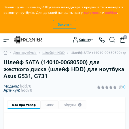
Вакансії у нашій команді! Шукаємо
менеджера
з продажів та
інженера
з
.
ремонту ноутбуків
Для деталей напишіть нам у
телеграм
чи
вайбер
.
Закрити
0
Клієнту
Для ноутбуків
Шлейфи HDD
Шлейф SATA (14010-00680500) для 
Шлейф SATA (14010-00680500) для
жесткого диска (шлейф HDD) для ноутбука
Asus G531, G731
Модель:
hdd78
0
Артикул:
hdd78
Все про товар
Опис
Відгуки
0