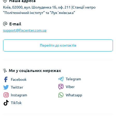
Наша адреса
Київ, 02000, вул. Шолуденка 1Б, оф. 211 |Станції метро
"Політехнічний інститут" та "Лукʼянівська"
E-mail
support@fixcenter.com.ua
Перейти до контактів
Ми у соціальних мережах
Telegram
Facebook
Viber
Twitter
Whatsapp
Instagram
TikTok