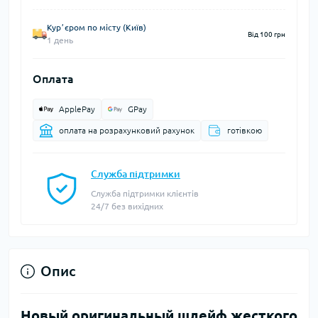
Курʼєром по місту (Київ)
Від 100 грн
1 день
Оплата
ApplePay
GPay
оплата на розрахунковий рахунок
готівкою
Служба підтримки
Служба підтримки клієнтів
24/7 без вихідних
Опис
Новый оригинальный шлейф жесткого